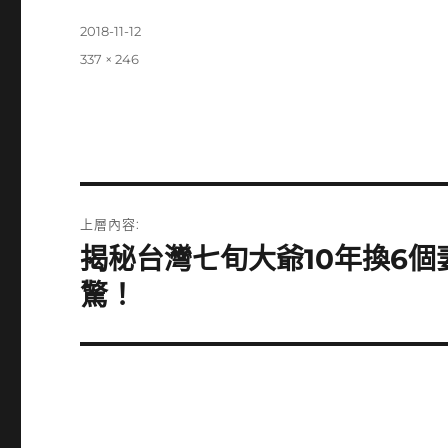
發
2018-11-12
佈
完
337 × 246
日
整
期:
尺
寸
文
上層內容:
章
揭秘台灣七旬大爺10年換6個
導
驚！
覽