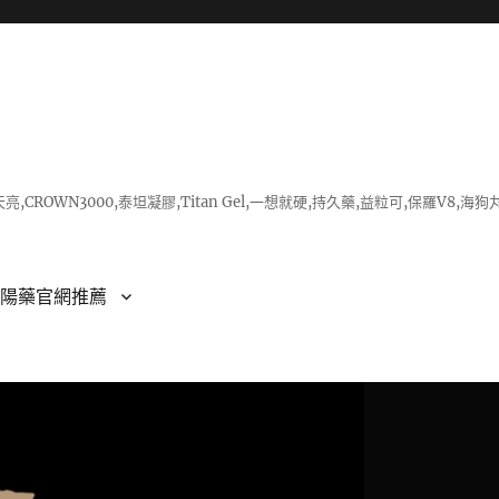
亮,CROWN3000,泰坦凝膠,Titan Gel,一想就硬,持久藥,益粒可,保羅V
壯陽藥官網推薦