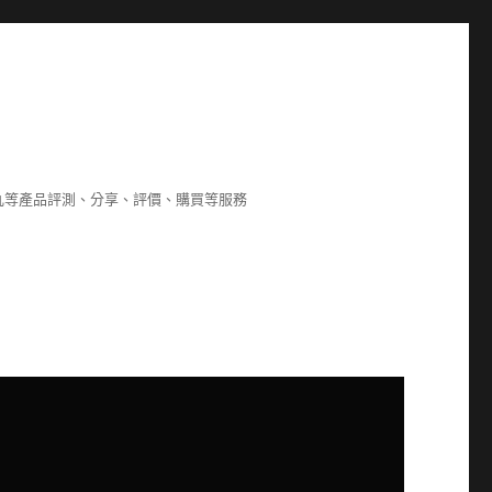
8,海狗丸等產品評測、分享、評價、購買等服務