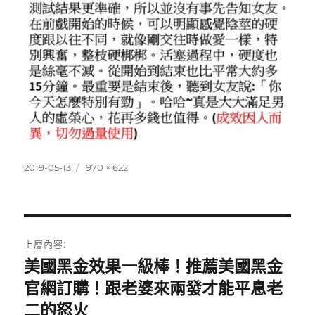
發
完
2019-05-13
970 × 622
佈
整
日
尺
期:
寸
文
上層內容:
章
美國黑金效果一級棒！推薦美國黑金
官網訂購！跟老婆來兩發才能平息老
導
二的怒火