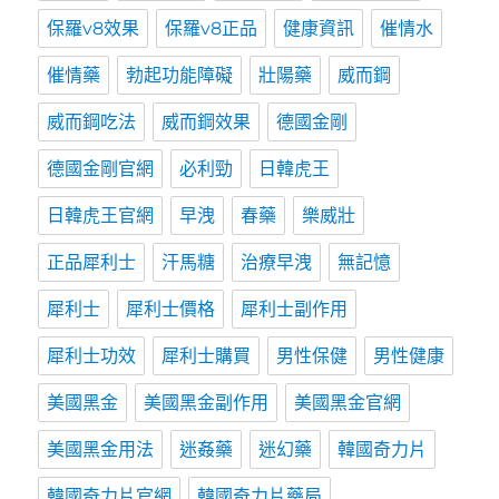
保羅v8效果
保羅v8正品
健康資訊
催情水
催情藥
勃起功能障礙
壯陽藥
威而鋼
威而鋼吃法
威而鋼效果
德國金剛
德國金剛官網
必利勁
日韓虎王
日韓虎王官網
早洩
春藥
樂威壯
正品犀利士
汗馬糖
治療早洩
無記憶
犀利士
犀利士價格
犀利士副作用
犀利士功效
犀利士購買
男性保健
男性健康
美國黑金
美國黑金副作用
美國黑金官網
美國黑金用法
迷姦藥
迷幻藥
韓國奇力片
韓國奇力片官網
韓國奇力片藥局