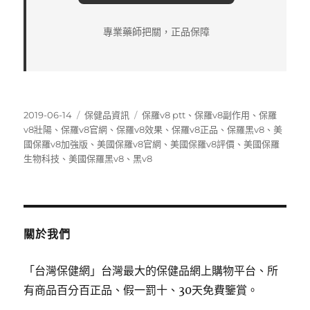
專業藥師把關，正品保障
發
分
標
2019-06-14
保健品資訊
保羅v8 ptt
、
保羅v8副作用
、
保羅
佈
類
籤
v8壯陽
、
保羅v8官網
、
保羅v8效果
、
保羅v8正品
、
保羅黑v8
、
美
日
國保羅v8加強版
、
美國保羅v8官網
、
美國保羅v8評價
、
美國保羅
期:
生物科技
、
美國保羅黑v8
、
黑v8
關於我們
「台灣保健網」台灣最大的保健品網上購物平台、所
有商品百分百正品、假一罰十、30天免費鑒賞。