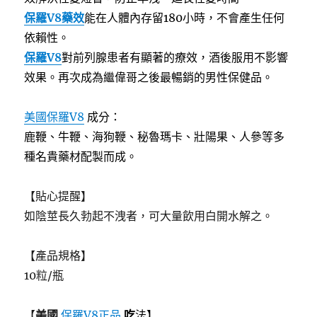
保羅V8藥效
能在人體內存留180小時，不會產生任何
依賴性。
保羅V8
對前列腺患者有顯著的療效，酒後服用不影響
效果。再次成為繼偉哥之後最暢銷的男性保健品。
美國保羅V8
成分：
鹿鞭、牛鞭、海狗鞭、秘魯瑪卡、壯陽果、人參等多
種名貴藥材配製而成。
【貼心提醒】
如陰莖長久勃起不洩者，可大量飲用白開水解之。
【產品規格】
10粒/瓶
【
美國
保羅V8正品
吃
法】