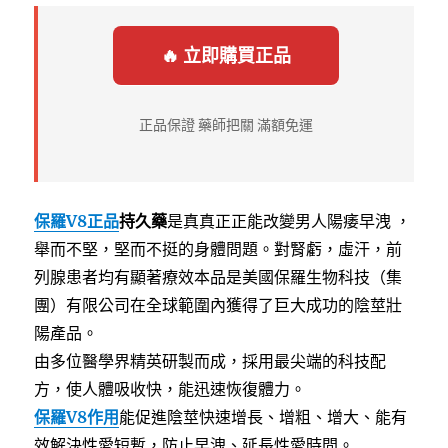
🔥 立即購買正品
正品保證 藥師把關 滿額免運
保羅V8正品
持久藥
是真真正正能改變男人陽痿早洩 ，
舉而不堅，堅而不挺的身體問題。對腎虧，虛汗，前
列腺患者均有顯著療效本品是美國保羅生物科技（集
團）有限公司在全球範圍內獲得了巨大成功的陰莖壯
陽產品。
由多位醫學界精英研製而成，採用最尖端的科技配
方，使人體吸收快，能迅速恢復體力。
保羅V8作用
能促進陰莖快速增長、增粗、增大、能有
效解決性愛短暫，防止早洩、延長性愛時間。