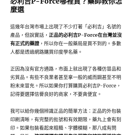
必利吉P-Force哪裡買？藥師教你怎
麼選
這幾年台灣市場上出現了不少打著「必利吉」名號的
產品，但說實話，
正品的必利吉P-Force在台灣並沒
有正式的藥證
，所以你在一般藥局是買不到的。多數
人都是透過網路購買印度學名藥。
正因為沒有官方通路，市面上就出現了各種仿冒品和
劣質品。有些不良業者甚至拿一般的威而鋼甚至不明
粉末來冒充。所以如果你打算購買必利吉P-Force，
記得要選擇信譽良好的商家，不要貪便宜。
我可以給你幾個辨識正品的簡單方法：正品的外包裝
印刷清晰，有完整的批號和有效期限，藥丸上會有刻
印。如果包裝看起來粗糙、字體模糊，那八成有問