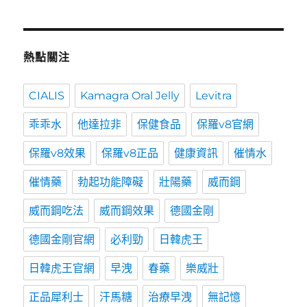
熱點關注
CIALIS
Kamagra Oral Jelly
Levitra
乖乖水
他達拉非
保健食品
保羅v8官網
保羅v8效果
保羅v8正品
健康資訊
催情水
催情藥
勃起功能障礙
壯陽藥
威而鋼
威而鋼吃法
威而鋼效果
德國金剛
德國金剛官網
必利勁
日韓虎王
日韓虎王官網
早洩
春藥
樂威壯
正品犀利士
汗馬糖
治療早洩
無記憶