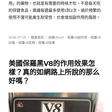
用」的藥物，也就是有需要的時候才吃，不是每天吃
的保健食品。建議每週最多使用1到2次，過於頻繁的
使用不僅可能產生耐受性，也會增加副作用的風險。
發
分
標
2026-07-25
健康資訊
保羅v8 ptt
、
保羅v8副作用
、
保羅v8
佈
類
籤
壯陽
、
保羅v8官網
、
保羅v8效果
日
期:
美國保羅黑V8的作用效果怎
樣？真的如網路上所說的那么
好嗎？