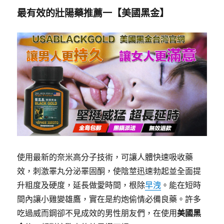
最有效的壯陽藥推薦一【
美國黑金
】
使用最新的奈米高分子技術，可讓人體快速吸收藥
效，刺激睪丸分泌睪固酮，使陰莖迅速勃起並全面提
升粗度及硬度，延長做愛時間，根除
早洩
。能在短時
間內讓小雞變雄鷹，實在是約炮偷情必備良藥。許多
吃過威而鋼卻不見成效的男性朋友們，在使用
美國黑