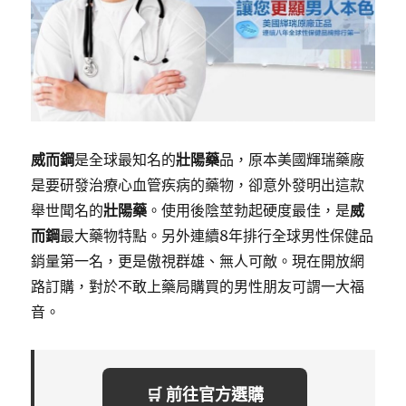
威而鋼
是全球最知名的
壯陽藥
品，原本美國輝瑞藥廠
是要研發治療心血管疾病的藥物，卻意外發明出這款
舉世聞名的
壯陽藥
。使用後陰莖勃起硬度最佳，是
威
而鋼
最大藥物特點。另外連續8年排行全球男性保健品
銷量第一名，更是傲視群雄、無人可敵。現在開放網
路訂購，對於不敢上藥局購買的男性朋友可謂一大福
音。
🛒 前往官方選購