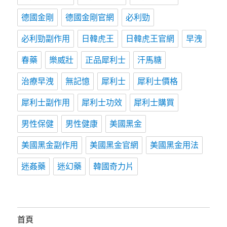
德國金剛
德國金剛官網
必利勁
必利勁副作用
日韓虎王
日韓虎王官網
早洩
春藥
樂威壯
正品犀利士
汗馬糖
治療早洩
無記憶
犀利士
犀利士價格
犀利士副作用
犀利士功效
犀利士購買
男性保健
男性健康
美國黑金
美國黑金副作用
美國黑金官網
美國黑金用法
迷姦藥
迷幻藥
韓國奇力片
首頁