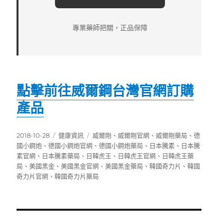
專業藥師把關，正品保障
點擊前往威爾鋼台灣官網訂購
產品
發
分
標
2018-10-28
健康資訊
威爾剛
、
威爾剛官網
、
威爾剛藥局
、
德
佈
類
籤
國小鋼炮
、
德國小鋼炮官網
、
德國小鋼炮藥局
、
日本騰素
、
日本騰
日
素官網
、
日本騰素藥局
、
日韓虎王
、
日韓虎王官網
、
日韓虎王藥
期:
局
、
美國黑金
、
美國黑金官網
、
美國黑金藥局
、
韓國奇力片
、
韓國
奇力片官網
、
韓國奇力片藥局