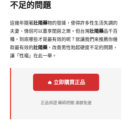
不足的問題
這幾年隨著
壯陽藥
物的發達，使得許多性生活失調的
夫妻、情侶可以重享閨房之樂。但台灣
壯陽藥
品千百
種，到底哪些才是最有效的呢？就讓我們來推薦你幾
款最有效的
壯陽藥
，改善男性勃起硬度不足的問題，
讓「性福」在此一舉。
🔥 立即購買正品
正品保證 藥師把關 滿額免運