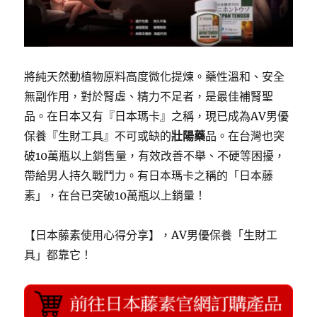
將純天然動植物原料高度微化提煉。藥性溫和、安全
無副作用，對於腎虛、精力不足者，是最佳補腎聖
品。在日本又有『日本瑪卡』之稱，現已成為AV男優
保養『生財工具』不可或缺的
壯陽藥
品。在台灣也突
破10萬瓶以上銷售量，有效改善不舉、不硬等困擾，
帶給男人持久戰鬥力。有日本瑪卡之稱的「日本藤
素」，在台已突破10萬瓶以上銷量！
【日本藤素使用心得分享】，AV男優保養「生財工
具」都靠它！