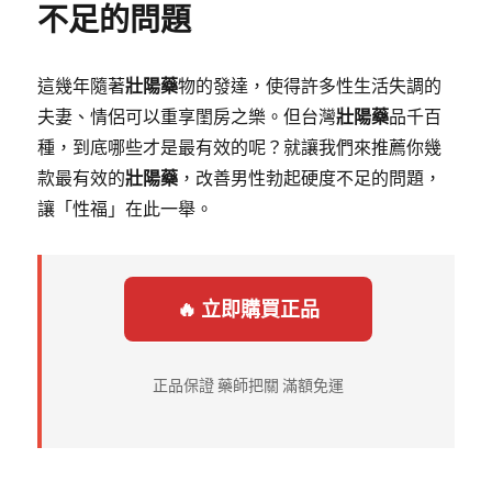
不足的問題
這幾年隨著
壯陽藥
物的發達，使得許多性生活失調的
夫妻、情侶可以重享閨房之樂。但台灣
壯陽藥
品千百
種，到底哪些才是最有效的呢？就讓我們來推薦你幾
款最有效的
壯陽藥
，改善男性勃起硬度不足的問題，
讓「性福」在此一舉。
🔥 立即購買正品
正品保證 藥師把關 滿額免運