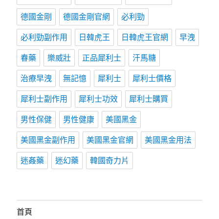
德國金剛
德國金剛官網
必利勁
必利勁副作用
日韓虎王
日韓虎王官網
早洩
春藥
樂威壯
正品犀利士
汗馬糖
治療早洩
無記憶
犀利士
犀利士價格
犀利士副作用
犀利士功效
犀利士購買
男性保健
男性健康
美國黑金
美國黑金副作用
美國黑金官網
美國黑金用法
迷姦藥
迷幻藥
韓國奇力片
首頁