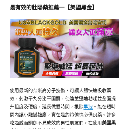
最有效的壯陽藥推薦一【
美國黑金
】
使用最新的奈米高分子技術，可讓人體快速吸收藥
效，刺激睪丸分泌睪固酮，使陰莖迅速勃起並全面提
升粗度及硬度，延長做愛時間，根除
早洩
。能在短時
間內讓小雞變雄鷹，實在是約炮偷情必備良藥。許多
吃過威而鋼卻不見成效的男性朋友們，在使用
美國黑