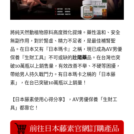
將純天然動植物原料高度微化提煉。藥性溫和、安全
無副作用，對於腎虛、精力不足者，是最佳補腎聖
品。在日本又有『日本瑪卡』之稱，現已成為AV男優
保養『生財工具』不可或缺的
壯陽藥
品。在台灣也突
破10萬瓶以上銷售量，有效改善不舉、不硬等困擾，
帶給男人持久戰鬥力。有日本瑪卡之稱的「日本藤
素」，在台已突破10萬瓶以上銷量！
【日本藤素使用心得分享】，AV男優保養「生財工
具」都靠它！