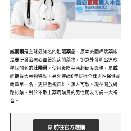
威而鋼
是全球最知名的
壯陽藥
品，原本美國輝瑞藥廠
是要研發治療心血管疾病的藥物，卻意外發明出這款
舉世聞名的
壯陽藥
。使用後陰莖勃起硬度最佳，是
威
而鋼
最大藥物特點。另外連續8年排行全球男性保健品
銷量第一名，更是傲視群雄、無人可敵。現在開放網
路訂購，對於不敢上藥局購買的男性朋友可謂一大福
音。
🛒 前往官方選購