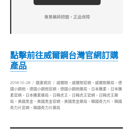
專業藥師把關，正品保障
點擊前往威爾鋼台灣官網訂購
產品
發
分
標
2018-10-28
健康資訊
威爾剛
、
威爾剛官網
、
威爾剛藥局
、
德
佈
類
籤
國小鋼炮
、
德國小鋼炮官網
、
德國小鋼炮藥局
、
日本騰素
、
日本騰
日
素官網
、
日本騰素藥局
、
日韓虎王
、
日韓虎王官網
、
日韓虎王藥
期:
局
、
美國黑金
、
美國黑金官網
、
美國黑金藥局
、
韓國奇力片
、
韓國
奇力片官網
、
韓國奇力片藥局