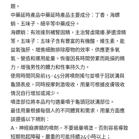
題。
中藥延時產品中藥延時產品主要成分：丁香、海螵
蛸、五味子、細辛等中藥成分。
海螵蛸：有效達到補腎固精，主治腎虛陽痿.夢遺滑精
等。五味子：五味子含有豐富的有機酸、維生素，能
益氣強肝、增進細胞排除廢物的效率、供應更多氧
氣、營造和運用能量。恢復因長時間勞累而耗損的精
力，增強男性的體力和性事持久力。
使用時間同房前15-45分將噴劑搖勻並噴于冠狀溝與
龜頭表皮，同時按摩刺激吸收，用量可根據皮膚吸收
情況自行增加或減少。
噴塗部位將本品均勻適量噴于龜頭冠狀溝部位。
最佳用量根據每個人的不同體質和需求，用量方面應
該遵循以下規則：
A、神經麻痹類的噴劑，不要過量噴塗，否則容易導致
短期勃起障礙，嚴重的可能持續24小時以上；