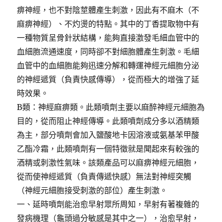
痹神經，也不對陰莖體產生刺激，因此有不麻木（不
麻痹神經）、不灼燙的特點。其中的丁香提取物中有
一種物質呈骨針狀結構，能夠直接激發毛細血管中的
血細胞流通速度，同時卻不對細胞體產生刺激。毛細
血管中的血細胞能夠迅速分解和轉運神經元細胞分泌
的神經遞質（負責快感傳導），從而極大的增強了延
時效果。
B類：神經麻痹類。此類噴劑主要以麻醉神經元細胞為
目的，從而阻止神經傳導。此類噴劑成分多以酒精類
為主，部分噴劑會加入鹽酸地卡因溶液或氨基苯甲酸
乙酯冷霜，此類噴劑有一個特徵就是聞起來有較強的
酒精或刺激性氣味。該類產品可以麻痹神經元細胞，
從而使神經遞質（負責傳遞快感）無法對神經突觸
（神經元細胞接受刺激的部位）產生刺激。
一、延時噴劑能治愈早射眾所周知，早射有著複雜的
發病機理（龜頭過分敏感是其中之一），治愈早射，