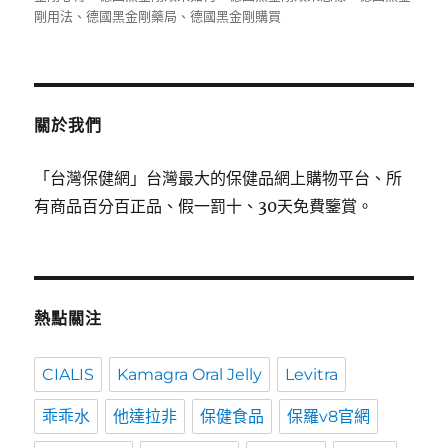
期:
剛用法
、
德國黑金剛藥局
、
德國黑金剛購買
關於我們
「台灣保健網」台灣最大的保健品網上購物平台、所
有商品百分百正品、假一罰十、30天免費鑒賞。
熱點關注
CIALIS
Kamagra Oral Jelly
Levitra
乖乖水
他達拉非
保健食品
保羅v8官網