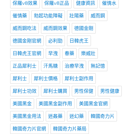
保羅v8效果
保羅v8正品
健康資訊
催情水
催情藥
勃起功能障礙
壯陽藥
威而鋼
威而鋼吃法
威而鋼效果
德國金剛
德國金剛官網
必利勁
日韓虎王
日韓虎王官網
早洩
春藥
樂威壯
正品犀利士
汗馬糖
治療早洩
無記憶
犀利士
犀利士價格
犀利士副作用
犀利士功效
犀利士購買
男性保健
男性健康
美國黑金
美國黑金副作用
美國黑金官網
美國黑金用法
迷姦藥
迷幻藥
韓國奇力片
韓國奇力片官網
韓國奇力片藥局