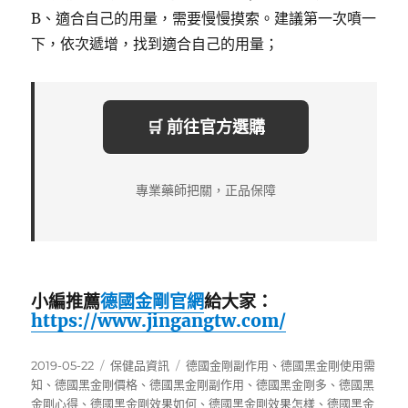
B、適合自己的用量，需要慢慢摸索。建議第一次噴一
下，依次遞增，找到適合自己的用量；
🛒 前往官方選購
專業藥師把關，正品保障
小編推薦
德國金剛官網
給大家：
https://www.jingangtw.com/
發
分
標
2019-05-22
保健品資訊
德國金剛副作用
、
德國黑金剛使用需
佈
類
籤
知
、
德國黑金剛價格
、
德國黑金剛副作用
、
德國黑金剛多
、
德國黑
日
金剛心得
、
德國黑金剛效果如何
、
德國黑金剛效果怎樣
、
德國黑金