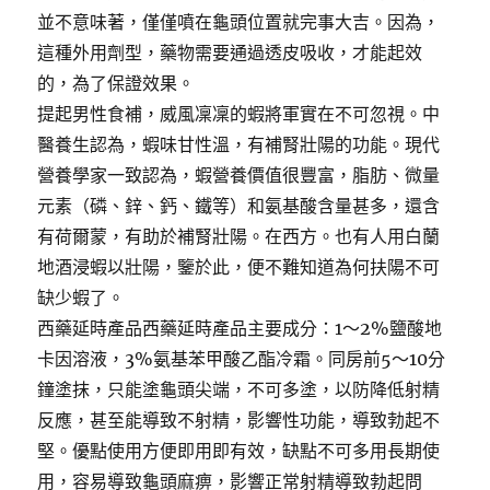
並不意味著，僅僅噴在龜頭位置就完事大吉。因為，
這種外用劑型，藥物需要通過透皮吸收，才能起效
的，為了保證效果。
提起男性食補，威風凜凜的蝦將軍實在不可忽視。中
醫養生認為，蝦味甘性溫，有補腎壯陽的功能。現代
營養學家一致認為，蝦營養價值很豐富，脂肪、微量
元素（磷、鋅、鈣、鐵等）和氨基酸含量甚多，還含
有荷爾蒙，有助於補腎壯陽。在西方。也有人用白蘭
地酒浸蝦以壯陽，鑒於此，便不難知道為何扶陽不可
缺少蝦了。
西藥延時產品西藥延時產品主要成分：1～2%鹽酸地
卡因溶液，3%氨基苯甲酸乙酯冷霜。同房前5～10分
鐘塗抹，只能塗龜頭尖端，不可多塗，以防降低射精
反應，甚至能導致不射精，影響性功能，導致勃起不
堅。優點使用方便即用即有效，缺點不可多用長期使
用，容易導致龜頭麻痹，影響正常射精導致勃起問