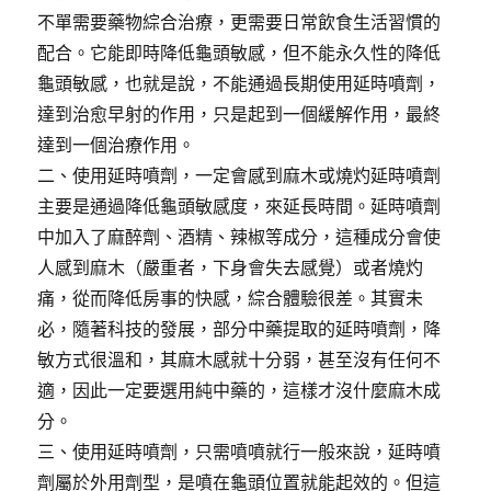
不單需要藥物綜合治療，更需要日常飲食生活習慣的
配合。它能即時降低龜頭敏感，但不能永久性的降低
龜頭敏感，也就是說，不能通過長期使用延時噴劑，
達到治愈早射的作用，只是起到一個緩解作用，最終
達到一個治療作用。
二、使用延時噴劑，一定會感到麻木或燒灼延時噴劑
主要是通過降低龜頭敏感度，來延長時間。延時噴劑
中加入了麻醉劑、酒精、辣椒等成分，這種成分會使
人感到麻木（嚴重者，下身會失去感覺）或者燒灼
痛，從而降低房事的快感，綜合體驗很差。其實未
必，隨著科技的發展，部分中藥提取的延時噴劑，降
敏方式很溫和，其麻木感就十分弱，甚至沒有任何不
適，因此一定要選用純中藥的，這樣才沒什麼麻木成
分。
三、使用延時噴劑，只需噴噴就行一般來說，延時噴
劑屬於外用劑型，是噴在龜頭位置就能起效的。但這