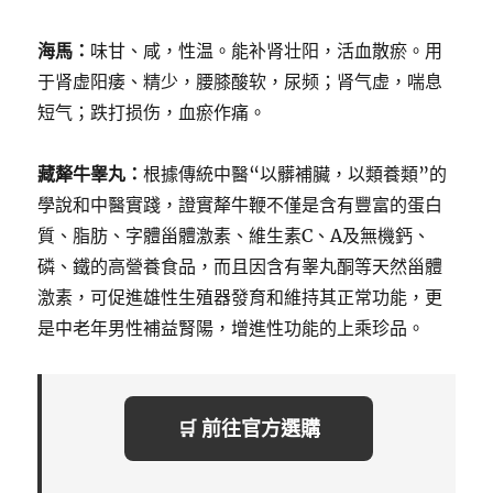
海馬：
味甘、咸，性温。能补肾壮阳，活血散瘀。用
于肾虚阳痿、精少，腰膝酸软，尿频；肾气虚，喘息
短气；跌打损伤，血瘀作痛。
藏犛牛睾丸：
根據傳統中醫“以髒補臟，以類養類”的
學說和中醫實踐，證實犛牛鞭不僅是含有豐富的蛋白
質、脂肪、字體甾體激素、維生素C、A及無機鈣、
磷、鐵的高營養食品，而且因含有睾丸酮等天然甾體
激素，可促進雄性生殖器發育和維持其正常功能，更
是中老年男性補益腎陽，增進性功能的上乘珍品。
🛒 前往官方選購