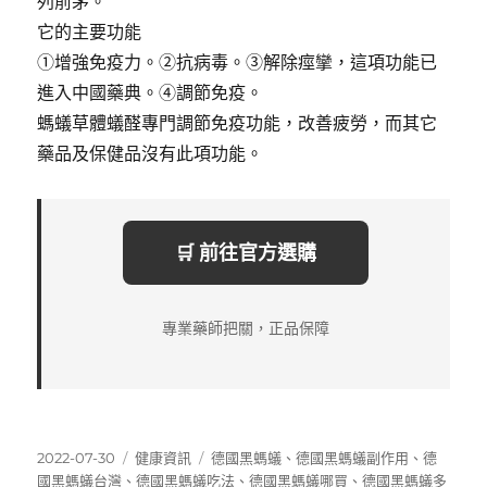
列前茅。
它的主要功能
①增強免疫力。②抗病毒。③解除痙攣，這項功能已
進入中國藥典。④調節免疫。
螞蟻草體蟻醛專門調節免疫功能，改善疲勞，而其它
藥品及保健品沒有此項功能。
🛒 前往官方選購
專業藥師把關，正品保障
發
分
標
2022-07-30
健康資訊
德國黑螞蟻
、
德國黑螞蟻副作用
、
德
佈
類
籤
國黑螞蟻台灣
、
德國黑螞蟻吃法
、
德國黑螞蟻哪買
、
德國黑螞蟻多