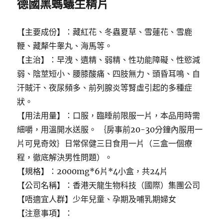
德國黑螞蟻生精片
【主要成份】：藏紅花、冬蟲夏草、雪蓮花、雪鹿
鞭、藏犛牛睾丸、海馬等。
【主治】：早洩、遺精、弱精、性功能障礙、性慾減
弱、陰莖短小、腰膝酸痛、四肢無力、頭昏耳鳴、自
汗賊汗、夜尿頻多、前列腺炎等腎虛引起的多種症
狀。
【用法用量】：口服，臨睡前限服一片，本品用時需
細嚼，用溫開水送服。 ｛房事前20-30分鐘內服用一
片可見奇效｝日常保健三日食用一片（三盒一個療
程，徹底解決男性問題）。
【規格】：2000mg*6片*4小盒，共24片
【公司名稱】：香港天龍生物科技（國際）集團公司
【唔適宜人群】少年兒童、孕期及哺乳期婦女
【注意事項】：