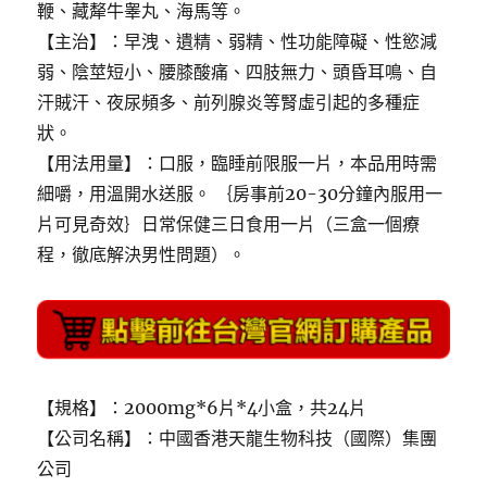
鞭、藏犛牛睾丸、海馬等。
【主治】：早洩、遺精、弱精、性功能障礙、性慾減
弱、陰莖短小、腰膝酸痛、四肢無力、頭昏耳鳴、自
汗賊汗、夜尿頻多、前列腺炎等腎虛引起的多種症
狀。
【用法用量】：口服，臨睡前限服一片，本品用時需
細嚼，用溫開水送服。 ｛房事前20-30分鐘內服用一
片可見奇效｝日常保健三日食用一片（三盒一個療
程，徹底解決男性問題）。
【規格】：2000mg*6片*4小盒，共24片
【公司名稱】：中國香港天龍生物科技（國際）集團
公司