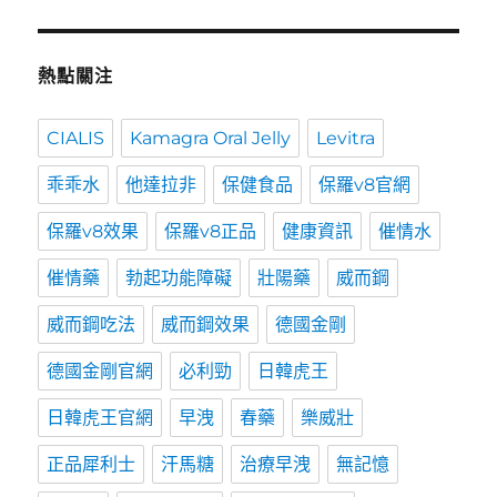
熱點關注
CIALIS
Kamagra Oral Jelly
Levitra
乖乖水
他達拉非
保健食品
保羅v8官網
保羅v8效果
保羅v8正品
健康資訊
催情水
催情藥
勃起功能障礙
壯陽藥
威而鋼
威而鋼吃法
威而鋼效果
德國金剛
德國金剛官網
必利勁
日韓虎王
日韓虎王官網
早洩
春藥
樂威壯
正品犀利士
汗馬糖
治療早洩
無記憶