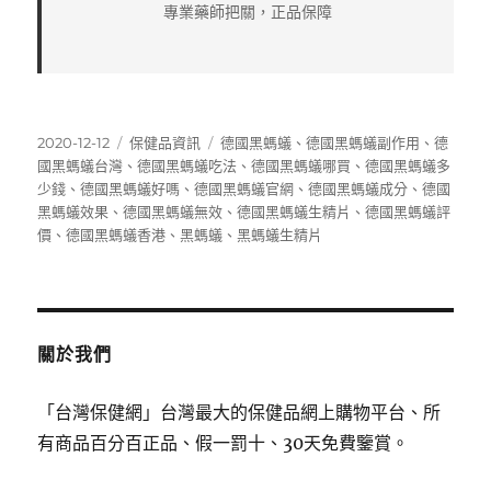
專業藥師把關，正品保障
發
分
標
2020-12-12
保健品資訊
德國黑螞蟻
、
德國黑螞蟻副作用
、
德
佈
類
籤
國黑螞蟻台灣
、
德國黑螞蟻吃法
、
德國黑螞蟻哪買
、
德國黑螞蟻多
日
少錢
、
德國黑螞蟻好嗎
、
德國黑螞蟻官網
、
德國黑螞蟻成分
、
德國
期:
黑螞蟻效果
、
德國黑螞蟻無效
、
德國黑螞蟻生精片
、
德國黑螞蟻評
價
、
德國黑螞蟻香港
、
黑螞蟻
、
黑螞蟻生精片
關於我們
「台灣保健網」台灣最大的保健品網上購物平台、所
有商品百分百正品、假一罰十、30天免費鑒賞。