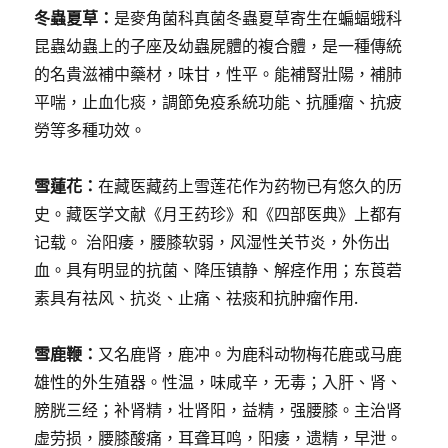
冬蟲夏草：
是麥​​角菌科真菌冬蟲夏草寄生在蝙蝠蛾科
昆蟲幼蟲上的子座及幼蟲屍體的複合體，是一種傳統
的名貴滋補中藥材，味甘，性平。能補腎壯陽，補肺
平喘，止血化痰，調節免疫系統功能、抗腫瘤、抗疲
勞等多種功效。
雪蓮花：
在藏医藏药上雪莲花作为药物已有悠久的历
史。藏医学文献《月王药珍》和《四部医典》上都有
记载。 治阳痿，腰膝软弱，风湿性关节炎，外伤出
血。具有明显的抗菌、降压镇静、解痉作用；东莨菪
素具有祛风、抗炎、止痛、祛痰和抗肿瘤作用.
雪鹿鞭：
又名鹿肾，鹿冲。为鹿科动物梅花鹿或马鹿
雄性的外生殖器。性温，味咸辛，无毒；入肝、肾、
膀胱三经；补肾精，壮肾阳，益精，强腰膝。主治肾
虚劳损，腰膝酸痛，耳聋耳鸣，阳痿，遗精，早泄。