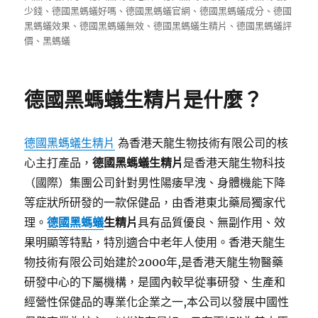
日
少錢
、
德國黑螞蟻好嗎
、
德國黑螞蟻官網
、
德國黑螞蟻成分
、
德國
期:
黑螞蟻效果
、
德國黑螞蟻無效
、
德國黑螞蟻生精片
、
德國黑螞蟻評
價
、
黑螞蟻
德國黑螞蟻生精片是什麼？
德國黑螞蟻生精片
為香港天龍生物技術有限公司的核
心主打產品，
德國黑螞蟻生精片
是香港天龍生物科技
（國際）集團公司針對男性陽痿早洩、身體機能下降
等症狀所研發的一款保健品，由香港東北藥局獨家代
理。
德國黑螞蟻
生精片
具有品質優良、無副作用、效
果明顯等特點，特別適合中老年人使用。香港天龍生
物技術有限公司始建於2000年,是香港天龍生物醫藥
研發中心的下屬機構，是國內較早從事研發、生產和
經營性保健品的專業化企業之一,本公司以發展中國性