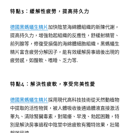
特點3：緩解性疲勞，提高持久力
德國黑螞蟻生精片
加快陰莖海綿體組織的新陳代謝，
提高持久力，增強勃起組織的反應性，舒緩射精管、
前列腺等，修復受損傷的海綿體細胞組織。黑螞蟻生
精片富含疲勞分解因子，能有效緩解房事過後出現的
疲勞感，如酸軟、嗜睡、乏力等.
特點4：解決性疲軟，享受完美性愛
德國黑螞蟻生精片
採用現代高科技技術從天然動植物
中提取的活性物質，被人體吸收後通過體液直接激活
睾丸、清除腎臟毒素，對陽痿、早洩、勃起困難，特
別是解決房事過程中陰莖中途疲軟有獨特效果，壯陽
起效迅速.