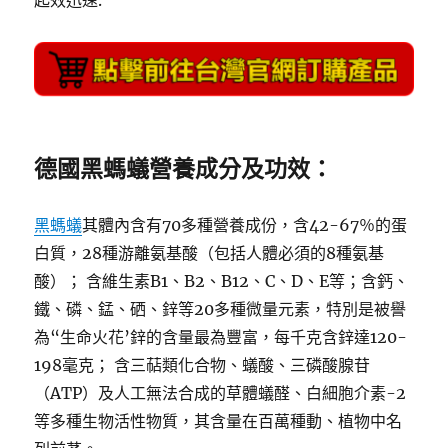
德國黑螞蟻營養成分及功效：
黑螞蟻
其體內含有70多種營養成份，含42-67％的蛋
白質，28種游離氨基酸（包括人體必須的8種氨基
酸）； 含維生素B1、B2、B12、C、D、E等；含鈣、
鐵、磷、錳、硒、鋅等20多種微量元素，特別是被譽
為“生命火花’鋅的含量最為豐富，每千克含鋅達120-
198毫克； 含三萜類化合物、蟻酸、三磷酸腺苷
（ATP）及人工無法合成的草體蟻醛、白細胞介素-2
等多種生物活性物質，其含量在百萬種動、植物中名