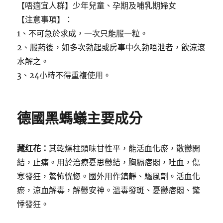
【唔適宜人群】少年兒童、孕期及哺乳期婦女
【注意事項】：
1、不可急於求成，一次只能服一粒。
2、服葯後，如多次勃起或房事中久勃唔泄者，飲涼滾
水解之。
3、24小時不得重複使用。
德國黑螞蟻主要成分
藏红花：
其乾燥柱頭味甘性平，能活血化瘀，散鬱開
結，止痛。用於治療憂思鬱結，胸膈痞悶，吐血，傷
寒發狂，驚怖恍惚。國外用作鎮靜、驅風劑。活血化
瘀，涼血解毒，解鬱安神。溫毒發斑、憂鬱痞悶、驚
悸發狂。