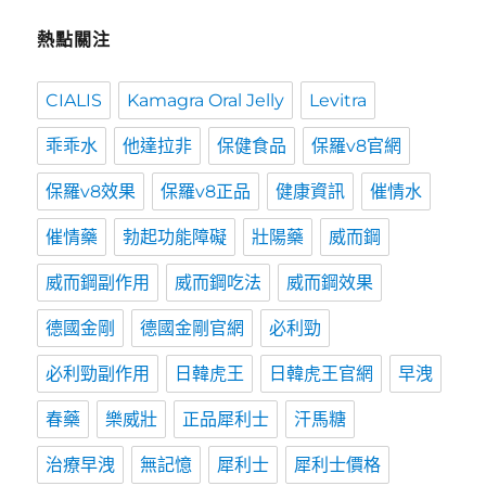
熱點關注
CIALIS
Kamagra Oral Jelly
Levitra
乖乖水
他達拉非
保健食品
保羅v8官網
保羅v8效果
保羅v8正品
健康資訊
催情水
催情藥
勃起功能障礙
壯陽藥
威而鋼
威而鋼副作用
威而鋼吃法
威而鋼效果
德國金剛
德國金剛官網
必利勁
必利勁副作用
日韓虎王
日韓虎王官網
早洩
春藥
樂威壯
正品犀利士
汗馬糖
治療早洩
無記憶
犀利士
犀利士價格