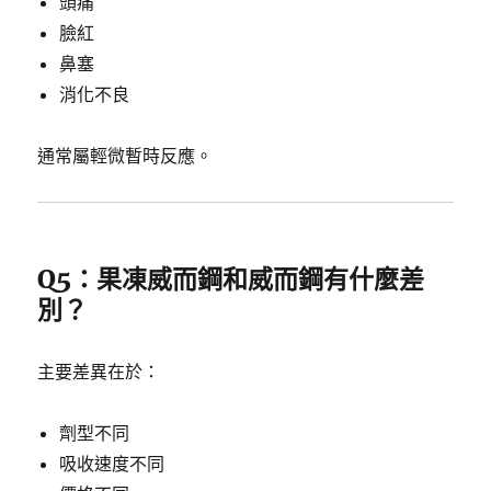
頭痛
臉紅
鼻塞
消化不良
通常屬輕微暫時反應。
Q5：果凍威而鋼和威而鋼有什麼差
別？
主要差異在於：
劑型不同
吸收速度不同