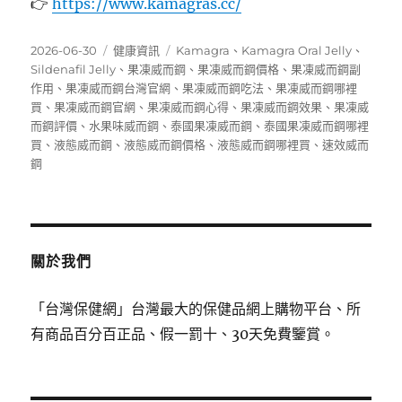
👉
https://www.kamagras.cc/
發
分
標
2026-06-30
健康資訊
Kamagra
、
Kamagra Oral Jelly
、
佈
類
籤
Sildenafil Jelly
、
果凍威而鋼
、
果凍威而鋼價格
、
果凍威而鋼副
日
作用
、
果凍威而鋼台灣官網
、
果凍威而鋼吃法
、
果凍威而鋼哪裡
期:
買
、
果凍威而鋼官網
、
果凍威而鋼心得
、
果凍威而鋼效果
、
果凍威
而鋼評價
、
水果味威而鋼
、
泰國果凍威而鋼
、
泰國果凍威而鋼哪裡
買
、
液態威而鋼
、
液態威而鋼價格
、
液態威而鋼哪裡買
、
速效威而
鋼
關於我們
「台灣保健網」台灣最大的保健品網上購物平台、所
有商品百分百正品、假一罰十、30天免費鑒賞。