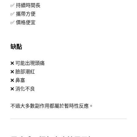
✅ 持續時間長
✅ 攜帶方便
✅ 價格便宜
缺點
❌ 可能出現頭痛
❌ 臉部潮紅
❌ 鼻塞
❌ 消化不良
不過大多數副作用都屬於暫時性反應。