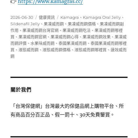
👉
https://www.kamagras.cc/
發
分
標
2026-06-30
健康資訊
Kamagra
、
Kamagra Oral Jelly
、
佈
類
籤
Sildenafil Jelly
、
果凍威而鋼
、
果凍威而鋼價格
、
果凍威而鋼副
日
作用
、
果凍威而鋼台灣官網
、
果凍威而鋼吃法
、
果凍威而鋼哪裡
期:
買
、
果凍威而鋼官網
、
果凍威而鋼心得
、
果凍威而鋼效果
、
果凍威
而鋼評價
、
水果味威而鋼
、
泰國果凍威而鋼
、
泰國果凍威而鋼哪裡
買
、
液態威而鋼
、
液態威而鋼價格
、
液態威而鋼哪裡買
、
速效威而
鋼
關於我們
「台灣保健網」台灣最大的保健品網上購物平台、所
有商品百分百正品、假一罰十、30天免費鑒賞。