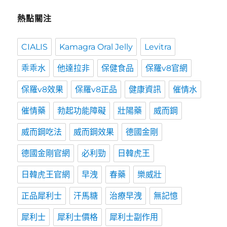
熱點關注
CIALIS
Kamagra Oral Jelly
Levitra
乖乖水
他達拉非
保健食品
保羅v8官網
保羅v8效果
保羅v8正品
健康資訊
催情水
催情藥
勃起功能障礙
壯陽藥
威而鋼
威而鋼吃法
威而鋼效果
德國金剛
德國金剛官網
必利勁
日韓虎王
日韓虎王官網
早洩
春藥
樂威壯
正品犀利士
汗馬糖
治療早洩
無記憶
犀利士
犀利士價格
犀利士副作用