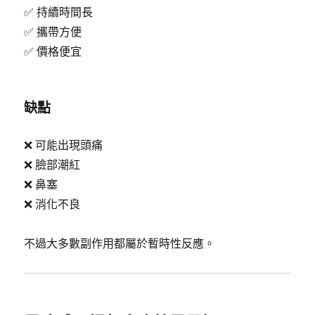
✅ 持續時間長
✅ 攜帶方便
✅ 價格便宜
缺點
❌ 可能出現頭痛
❌ 臉部潮紅
❌ 鼻塞
❌ 消化不良
不過大多數副作用都屬於暫時性反應。