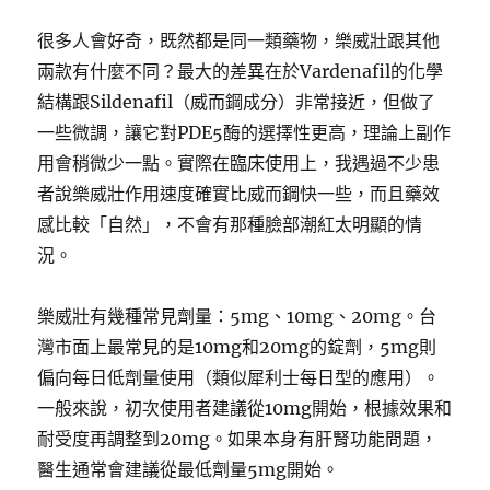
很多人會好奇，既然都是同一類藥物，樂威壯跟其他
兩款有什麼不同？最大的差異在於Vardenafil的化學
結構跟Sildenafil（威而鋼成分）非常接近，但做了
一些微調，讓它對PDE5酶的選擇性更高，理論上副作
用會稍微少一點。實際在臨床使用上，我遇過不少患
者說樂威壯作用速度確實比威而鋼快一些，而且藥效
感比較「自然」，不會有那種臉部潮紅太明顯的情
況。
樂威壯有幾種常見劑量：5mg、10mg、20mg。台
灣市面上最常見的是10mg和20mg的錠劑，5mg則
偏向每日低劑量使用（類似犀利士每日型的應用）。
一般來說，初次使用者建議從10mg開始，根據效果和
耐受度再調整到20mg。如果本身有肝腎功能問題，
醫生通常會建議從最低劑量5mg開始。