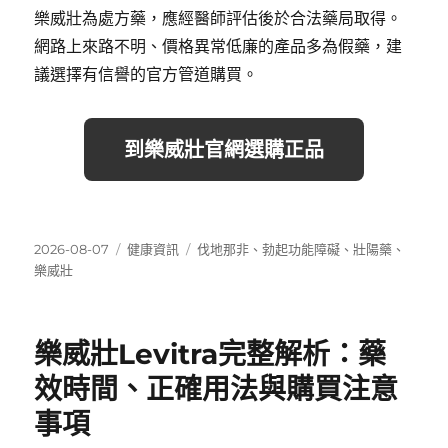
樂威壯為處方藥，應經醫師評估後於合法藥局取得。
網路上來路不明、價格異常低廉的產品多為假藥，建
議選擇有信譽的官方管道購買。
到樂威壯官網選購正品
發
分
標
2026-08-07
健康資訊
伐地那非
、
勃起功能障礙
、
壯陽藥
、
佈
類
籤
樂威壯
日
期:
樂威壯Levitra完整解析：藥
效時間、正確用法與購買注意
事項