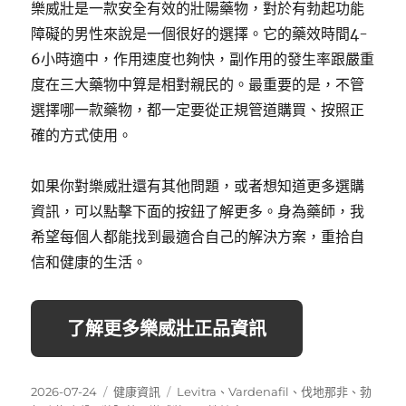
樂威壯是一款安全有效的壯陽藥物，對於有勃起功能
障礙的男性來說是一個很好的選擇。它的藥效時間4-
6小時適中，作用速度也夠快，副作用的發生率跟嚴重
度在三大藥物中算是相對親民的。最重要的是，不管
選擇哪一款藥物，都一定要從正規管道購買、按照正
確的方式使用。
如果你對樂威壯還有其他問題，或者想知道更多選購
資訊，可以點擊下面的按鈕了解更多。身為藥師，我
希望每個人都能找到最適合自己的解決方案，重拾自
信和健康的生活。
了解更多樂威壯正品資訊
發
分
標
2026-07-24
健康資訊
Levitra
、
Vardenafil
、
伐地那非
、
勃