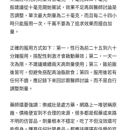
般建議從十毫克開始嘗試，效果不足再與醫師討論是
否調整，單次最大劑量為二十毫克，而且每二十四小
時只能服用一次，千萬不要為了追求效果而擅自加
量。
正確的服用方式如下：第一，性行為前二十五到六十
分鐘服用，搭配性刺激才會啟動藥效；第二，一天一
次為限，不建議連續兩天高劑量使用；第三，飯前飯
後皆可，但避免搭配高油脂飲食；第四，服用後若有
任何不適，應記錄下來回診跟醫師討論，而不是自行
調整劑量。
藥師還要強調：樂威壯是處方藥，網路上一堆號稱原
廠、價格便宜到不合理的來源，很多都是假藥或來路
不明的仿冒品，劑量根本不穩定，吃了不但沒效還可
能傷身。購買任何壯陽產品，都應該選擇有信譽的官