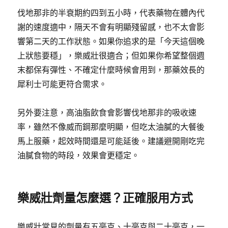
伐地那非的半衰期約四到五小時，代表藥物在體內代
謝的速度適中，隔天不會有明顯殘留感，也不太會影
響第二天的工作狀態。如果你追求的是「今天這個晚
上狀態要穩」，樂威壯很適合；但如果你希望整個週
末都保有彈性、不確定什麼時候會用到，那藥效長的
犀利士可能更符合需求。
另外要注意，高油脂飲食會影響伐地那非的吸收速
率，雖然不像威而鋼那麼明顯，但吃太油膩的大餐後
馬上服藥，起效時間還是可能延後。建議避開剛吃完
油膩食物的時段，效果會更穩定。
樂威壯劑量怎麼選？正確服用方式
樂威壯常見的劑量有五毫克、十毫克與二十毫克，一