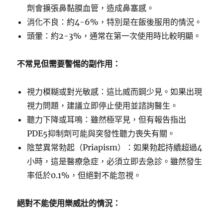
劑會擴張鼻黏膜血管，造成鼻塞感。
消化不良：約4-6%，特別是在飯後服用的情況。
頭暈：約2-3%，通常在第一次使用時比較明顯。
不常見但需要警惕的副作用：
視力模糊或對光敏感：這比威而鋼少見。如果出現
視力問題，建議立即停止使用並諮詢醫生。
聽力下降或耳鳴：雖然極罕見，但有報告指出
PDE5抑制劑可能與突發性聽力喪失有關。
陰莖異常勃起（Priapism）：如果勃起持續超過4
小時，這是醫療急症，必須立即去急診。雖然發生
率低於0.1%，但絕對不能忽視。
絕對不能使用樂威壯的情況：