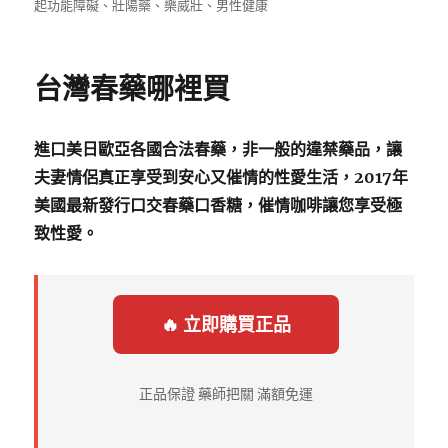
佈
類
籤
起功能障礙
、
壯陽藥
、
樂威壯
、
男性健康
日
期:
台灣春藥哪裡買
進口美日歐亞各國合法春藥，非一般的違禁藥品，讓
夫妻情侶真正享受到安心又催情的性愛生活，2017年
美國最新發行口交春藥口香糖，催情咖啡讓您享受極
致性愛。
🔥 立即購買正品
正品保證 藥師把關 滿額免運