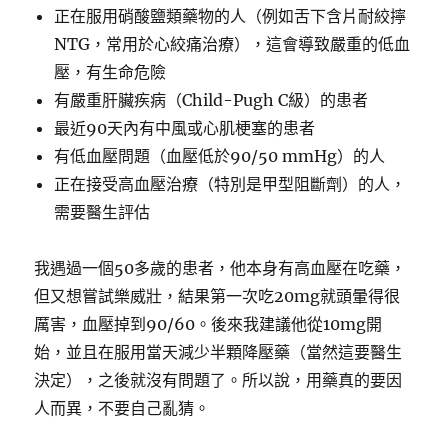
正在服用硝酸鹽類藥物的人（例如舌下含片耐絞擰
NTG，常用於心絞痛治療），這會導致嚴重的低血
壓，有生命危險
有嚴重肝臟疾病（Child-Pugh C級）的患者
最近90天內有中風或心肌梗塞的患者
有低血壓問題（血壓低於90/50 mmHg）的人
正在接受高血壓治療（特別是甲型阻斷劑）的人，
需要醫生評估
我遇過一個50多歲的患者，他本身有高血壓在吃藥，
但又想嘗試樂威壯，結果第一次吃20mg就頭暈得很
厲害，血壓掉到90/60。後來我建議他從10mg開
始，並且在服用當天減少半顆降壓藥（當然這要醫生
決定），之後就沒有問題了。所以說，用藥真的要因
人而異，不要自己亂猜。