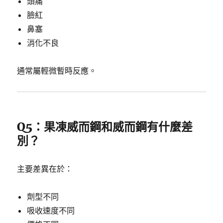
頭痛
臉紅
鼻塞
消化不良
通常屬輕微暫時反應。
Q5：果凍威而鋼和威而鋼有什麼差
別？
主要差異在於：
劑型不同
吸收速度不同