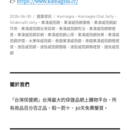
👉
https://www.kamagras.cc/
發
分
標
2026-06-30
健康資訊
Kamagra
、
Kamagra Oral Jelly
、
佈
類
籤
Sildenafil Jelly
、
果凍威而鋼
、
果凍威而鋼價格
、
果凍威而鋼副
日
作用
、
果凍威而鋼台灣官網
、
果凍威而鋼吃法
、
果凍威而鋼哪裡
期:
買
、
果凍威而鋼官網
、
果凍威而鋼心得
、
果凍威而鋼效果
、
果凍威
而鋼評價
、
水果味威而鋼
、
泰國果凍威而鋼
、
泰國果凍威而鋼哪裡
買
、
液態威而鋼
、
液態威而鋼價格
、
液態威而鋼哪裡買
、
速效威而
鋼
關於我們
「台灣保健網」台灣最大的保健品網上購物平台、所
有商品百分百正品、假一罰十、30天免費鑒賞。