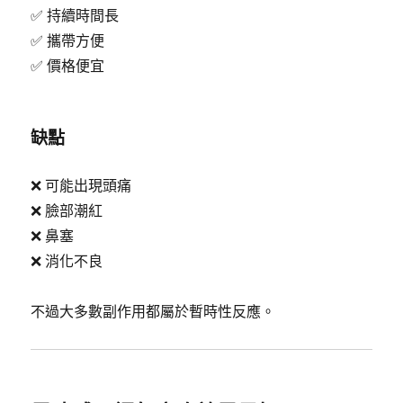
✅ 持續時間長
✅ 攜帶方便
✅ 價格便宜
缺點
❌ 可能出現頭痛
❌ 臉部潮紅
❌ 鼻塞
❌ 消化不良
不過大多數副作用都屬於暫時性反應。