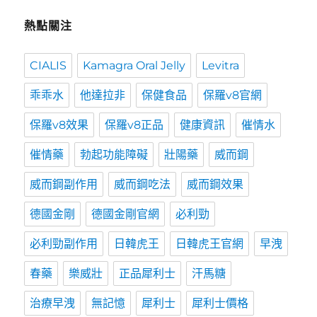
熱點關注
CIALIS
Kamagra Oral Jelly
Levitra
乖乖水
他達拉非
保健食品
保羅v8官網
保羅v8效果
保羅v8正品
健康資訊
催情水
催情藥
勃起功能障礙
壯陽藥
威而鋼
威而鋼副作用
威而鋼吃法
威而鋼效果
德國金剛
德國金剛官網
必利勁
必利勁副作用
日韓虎王
日韓虎王官網
早洩
春藥
樂威壯
正品犀利士
汗馬糖
治療早洩
無記憶
犀利士
犀利士價格