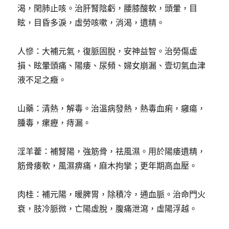
渴，閏肺止咳。治肝腎陰虧，腰膝酸軟，頭暈，目
眩，目昏多淚，虛勞咳嗽，消渴，遺精。
人慘：大補元氣，復脈固脫，安神益智。治勞傷虛
損、眩暈頭痛、陽痿、尿頻、婦女崩漏、壹切氣血津
液不足之癥。
山藥：清熱，解毒。治溫病發熱，熱毒血痢，癰瘍，
腫毒，瘰癧，痔漏。
淫羊藿：補腎陽，強筋骨，祛風濕。用於陽痿遺精，
筋骨痿軟，風濕痹痛，麻木拘攣；更年期高血壓。
肉桂：補元陽，暖脾胃，除積冷，通血脈。治命門火
衰，肢冷脈微，亡陽虛脫，腹痛泄瀉，虛陽浮越。