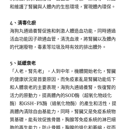
和維護了腎臟與人體內的生態環境，實現體內環保。
4、清毒化瘀
海狗丸通過養腎促進和刺激人體造血功能，同時通過
活血功能因子疏通血管，清洗血液，將腎臟以及體內
的代謝廢物，毒素等垃圾及時有效的排出體外。
5、延緩衰老
「人老，腎先老」，人到中年，機體開始老化，腎臟
的健康狀況是首要原因，而免疫紊亂是腎臟功能低下
和人體衰老的主要表現，海狗丸通過養腎，恢復腎的
活力的原動力，提高體內的SOD酶（超氧化物歧化
酶）和GSH-PX酶（過氧化物酶）的產生和活性，提
高體內清除自由基能力，同時，腎臟又是免疫系統物
質基礎，能有效促進骨骼，胸腺等免疫系統的淋巴細
胞的再生能力，防止骨髓，胸腺的退化和萎縮，從而