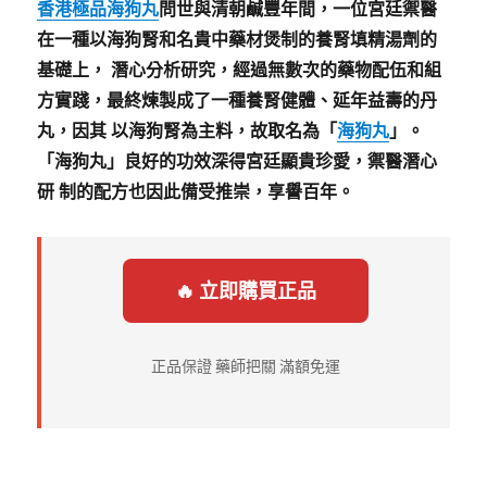
香港極品海狗丸
問世與清朝鹹豐年間，一位宮廷禦醫
在一種以海狗腎和名貴中藥材煲制的養腎填精湯劑的
基礎上， 潛心分析研究，經過無數次的藥物配伍和組
方實踐，最終煉製成了一種養腎健體、延年益壽的丹
丸，因其 以海狗腎為主料，故取名為「
海狗丸
」。
「海狗丸」良好的功效深得宮廷顯貴珍愛，禦醫潛心
研 制的配方也因此備受推崇，享譽百年。
🔥 立即購買正品
正品保證 藥師把關 滿額免運