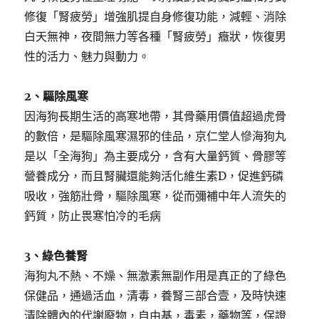
修復「腎疲勞」增強肌提自身修復功能，減輕、消除
白天無神，夜間無力等各種「腎疲勞」癥狀，恢復男
性的活力、魅力與動力。
2、驅除風寒
因海狗長期生活的高寒地帶，其骨藥用價值超過虎骨
的數倍，是驅除風寒濕邪的佳品，京仁堂人慘海狗丸
是以「全海狗」為主要成分，含有大量鈣質、骨膠等
營養成分，而且腎臟還能夠活化維生素D，促進鈣磷
吸收，強筋壯骨，驅除風寒，從而彌補中年人流失的
鈣質，防止畏寒怕冷的毛病
3、綠色養腎
海狗丸不熱、不燥、無激素無副作用是真正的了綠色
保健品，通過活血，清毒，養腎三部合壹，及時快速
清除體內的代謝廢物，自由基，毒素，藥物等，保證