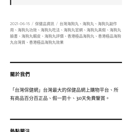
發
分
標
2021-06-15
保健品資訊
台灣海狗丸
、
海狗丸
、
海狗丸副作
佈
類
籤
用
、
海狗丸功效
、
海狗丸吃法
、
海狗丸官網
、
海狗丸真假
、
海狗丸
日
臉書
、
海狗丸蝦皮
、
海狗丸評價
、
香港極品海狗丸
、
香港極品海狗
期:
丸台灣買
、
香港極品海狗丸效果
關於我們
「台灣保健網」台灣最大的保健品網上購物平台、所
有商品百分百正品、假一罰十、30天免費鑒賞。
熱點關注