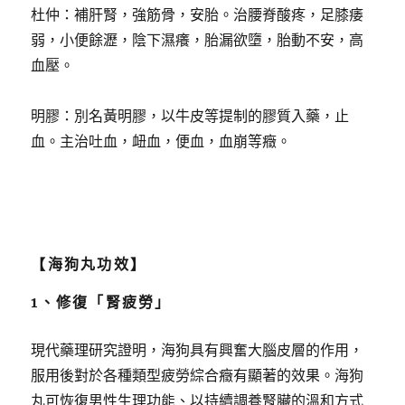
杜仲：補肝腎，強筋骨，安胎。治腰脊酸疼，足膝痿
弱，小便餘瀝，陰下濕癢，胎漏欲墮，胎動不安，高
血壓。
明膠：別名黃明膠，以牛皮等提制的膠質入藥，止
血。主治吐血，衄血，便血，血崩等癥。
【海狗丸功效】
1、修復「腎疲勞」
現代藥理研究證明，海狗具有興奮大腦皮層的作用，
服用後對於各種類型疲勞綜合癥有顯著的效果。海狗
丸可恢復男性生理功能、以持續調養腎臟的溫和方式