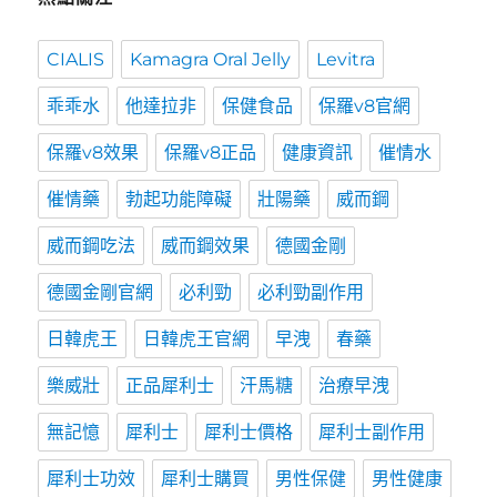
CIALIS
Kamagra Oral Jelly
Levitra
乖乖水
他達拉非
保健食品
保羅v8官網
保羅v8效果
保羅v8正品
健康資訊
催情水
催情藥
勃起功能障礙
壯陽藥
威而鋼
威而鋼吃法
威而鋼效果
德國金剛
德國金剛官網
必利勁
必利勁副作用
日韓虎王
日韓虎王官網
早洩
春藥
樂威壯
正品犀利士
汗馬糖
治療早洩
無記憶
犀利士
犀利士價格
犀利士副作用
犀利士功效
犀利士購買
男性保健
男性健康