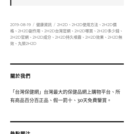
發
分
標
2019-08-19
健康資訊
2H2D
、
2H2D使用方法
、
2H2D價
佈
類
籤
格
、
2H2D副作用
、
2H2D台灣官網
、
2H2D哪買
、
2H2D多少錢
、
日
2H2D官網
、
2H2D成分
、
2H2D持久噴霧
、
2H2D效果
、
2H2D無
期:
效
、
丸榮2H2D
關於我們
「台灣保健網」台灣最大的保健品網上購物平台、所
有商品百分百正品、假一罰十、30天免費鑒賞。
熱點關注