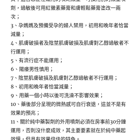
劑，過敏後可用紅黴素藥膏和膚輕鬆藥膏塗改一兩
次；
3、孕媽媽及預備受孕的婦人禁用，初用和晚年者恰當
減量；
4、肌膚破損者及陰莖肌膚破損及肌膚對乙醇過敏者不
行運用；
5、有流行症不能運用；
6、陽痿男性慎用；
7、陰莖肌膚破損及肌膚對乙醇過敏者不行運用；
8、初用和晚年者恰當減量；
9、用藥一個小時以後可洗澡不影響效果；
10、藥後部分呈現的微熱感可自行衰退，這並不是有
效果的預兆；
11、關於純中藥製劑的外用噴劑必須在房事前30分鐘
運用，否則沒什麼成效，其主要要素就在於純中藥起
效慢，但具有效果倍佳的特色。