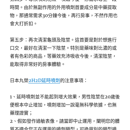
時間。由於無副作用的外用噴劑首要成分是中藥提取
物，那通常需求30分鐘今後，再行房事，不然作用也
會大打折扣。
第五步：再次清潔龜頭及陰莖。這首要是對於想進行
口交，最好在清潔一下陰莖。特別是藥味對比濃的或
者有色彩的商品，等藥效充沛吸收今後，清潔陰莖，
能取得非常好的房事體驗。
日本丸榮
2H2D延時噴劑
的注意事項：
1、延時噴劑並不能起到增大效果，男性陰莖在20歲後
便根本中止增加，噴劑增加一說毫無科學依據，也無
藥理證實；
2、假如發作過敏表像，請當即中止運用，闡明您的體
質不適合您正在運用的噴劑類型，可換用別的類型噴