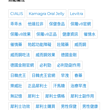
CIALIS
Kamagra Oral Jelly
Levitra
乖乖水
他達拉非
保健食品
保羅v8官網
保羅v8效果
保羅v8正品
健康資訊
催情水
催情藥
勃起功能障礙
壯陽藥
威而鋼
威而鋼吃法
威而鋼效果
德國金剛
德國金剛官網
必利勁
必利勁副作用
日韓虎王
日韓虎王官網
早洩
春藥
樂威壯
正品犀利士
汗馬糖
治療早洩
無記憶
犀利士
犀利士價格
犀利士副作用
犀利士功效
犀利士購買
男性保健
男性健康