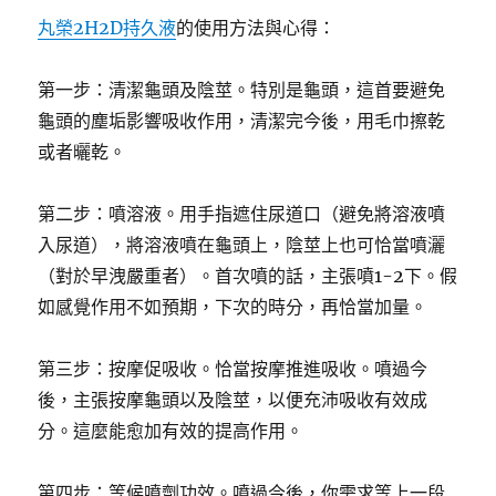
丸榮2H2D持久液
的使用方法與心得：
第一步：清潔龜頭及陰莖。特別是龜頭，這首要避免
龜頭的塵垢影響吸收作用，清潔完今後，用毛巾擦乾
或者曬乾。
第二步：噴溶液。用手指遮住尿道口（避免將溶液噴
入尿道），將溶液噴在龜頭上，陰莖上也可恰當噴灑
（對於早洩嚴重者）。首次噴的話，主張噴1-2下。假
如感覺作用不如預期，下次的時分，再恰當加量。
第三步：按摩促吸收。恰當按摩推進吸收。噴過今
後，主張按摩龜頭以及陰莖，以便充沛吸收有效成
分。這麼能愈加有效的提高作用。
第四步：等候噴劑功效。噴過今後，你需求等上一段