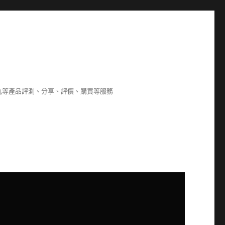
8,海狗丸等產品評測、分享、評價、購買等服務