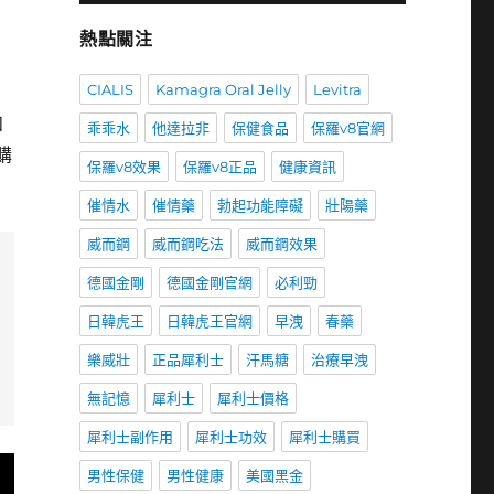
熱點關注
，
CIALIS
Kamagra Oral Jelly
Levitra
和
乖乖水
他達拉非
保健食品
保羅v8官網
購
保羅v8效果
保羅v8正品
健康資訊
催情水
催情藥
勃起功能障礙
壯陽藥
威而鋼
威而鋼吃法
威而鋼效果
德國金剛
德國金剛官網
必利勁
日韓虎王
日韓虎王官網
早洩
春藥
樂威壯
正品犀利士
汗馬糖
治療早洩
無記憶
犀利士
犀利士價格
犀利士副作用
犀利士功效
犀利士購買
男性保健
男性健康
美國黑金