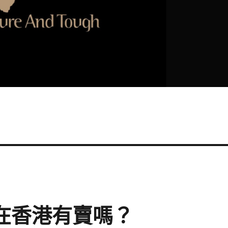
？在香港有賣嗎？