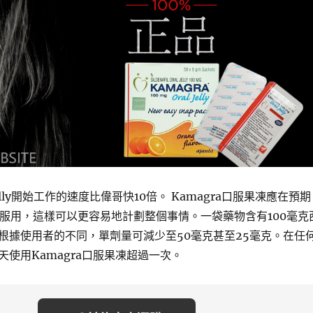
l Jelly開始工作的速度比偉哥快10倍。 Kamagra口服果凍應在預期
分鐘服用，這樣可以更容易地計劃整個事情。一袋藥物含有100毫克
根據使用者的不同，單劑量可減少至50毫克甚至25毫克。在任
使用Kamagra口服果凍超過一次。