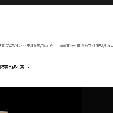
亮,CROWN3000,泰坦凝膠,Titan Gel,一想就硬,持久藥,益粒可,保羅V
壯陽藥官網推薦