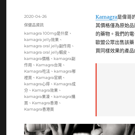
發
2020-04-26
Kamagra
是偉哥
佈
分
保健品資訊
其價格僅為原始品
日
類
標
kamagra 100mg是什麼
、
的藥物。我們的電子
期:
籤
kamagra jelly效果
、
歐盟公眾出售該藥。
kamagra oral jelly副作用
、
買同樣效果的產品
kamagra oral jelly蝦皮
、
kamagra價格
、
kamagra副
作用
、
Kamagra台灣
、
Kamagra吃法
、
kamagra哪
裡買
、
Kamagra官網
、
kamagra心得
、
Kamagra成
分
、
Kamagra效果
、
kamagra果凍
、
kamagra購
買
、
Kamagra香港
、
Kamagra香港買