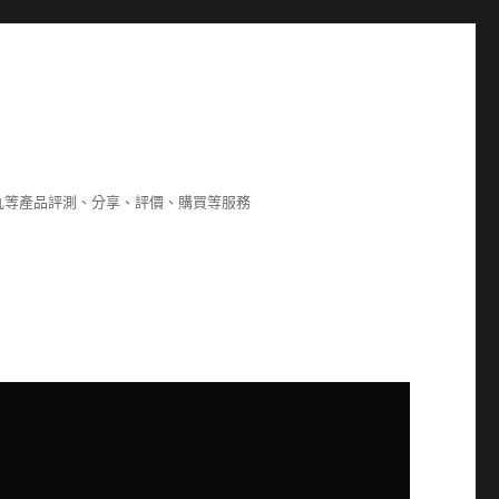
8,海狗丸等產品評測、分享、評價、購買等服務