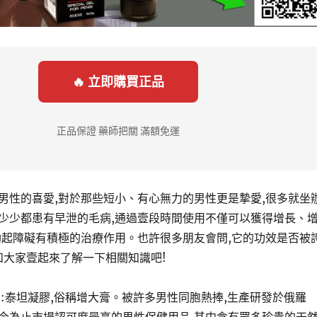
🔥 立即購買正品
正品保證 藥師把關 滿額免運
男性的喜愛,對於那些短小、有心無力的男性更是摯愛,很多就坐
少少都患有早泄的毛病,通過壹段時間使用不僅可以獲得增長、
勃起障礙有積極的治療作用。也許很多朋友會問,它的功效是否被
和大家壹起來了解一下相關知識吧!
:泰坦凝膠,俗稱增大膏。被許多男性同胞熱捧,生產研發於俄羅