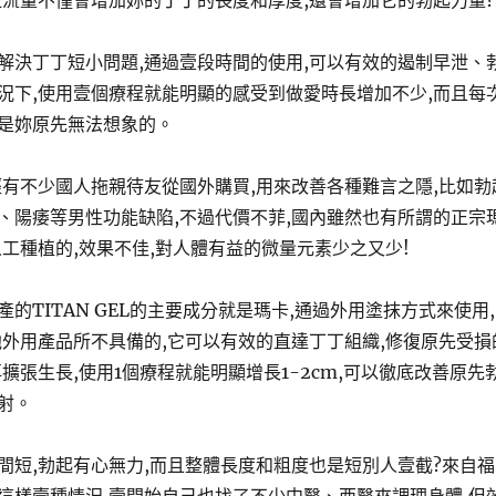
血流量不僅會增加妳的丁丁的長度和厚度,還會增加它的勃起力量?
解決丁丁短小問題,通過壹段時間的使用,可以有效的遏制早泄、
況下,使用壹個療程就能明顯的感受到做愛時長增加不少,而且每
是妳原先無法想象的。
已經有不少國人拖親待友從國外購買,用來改善各種難言之隱,比如勃
、陽痿等男性功能缺陷,不過代價不菲,國內雖然也有所謂的正宗
人工種植的,效果不佳,對人體有益的微量元素少之又少!
的TITAN GEL的主要成分就是瑪卡,通過外用塗抹方式來使用,
他外用產品所不具備的,它可以有效的直達丁丁組織,修復原先受損
擴張生長,使用1個療程就能明顯增長1-2cm,可以徹底改善原先
射。
間短,勃起有心無力,而且整體長度和粗度也是短別人壹截?來自福