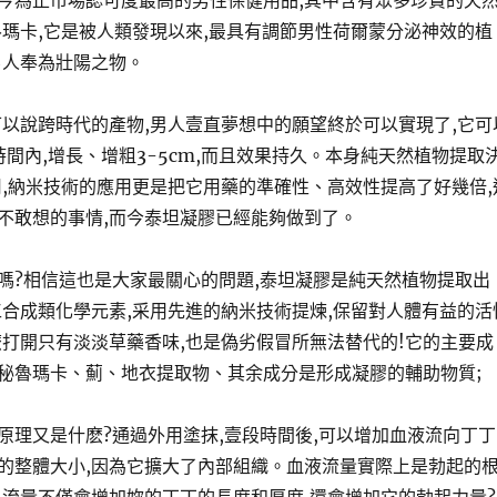
今為止市場認可度最高的男性保健用品,其中含有眾多珍貴的天
魯瑪卡,它是被人類發現以來,最具有調節男性荷爾蒙分泌神效的植
男人奉為壯陽之物。
可以說跨時代的產物,男人壹直夢想中的願望終於可以實現了,它可
時間內,增長、增粗3-5cm,而且效果持久。本身純天然植物提取
用,納米技術的應用更是把它用藥的準確性、高效性提高了好幾倍,
不敢想的事情,而今泰坦凝膠已經能夠做到了。
嗎?相信這也是大家最關心的問題,泰坦凝膠是純天然植物提取出
工合成類化學元素,采用先進的納米技術提煉,保留對人體有益的活
麽打開只有淡淡草藥香味,也是偽劣假冒所無法替代的!它的主要成
秘魯瑪卡、薊、地衣提取物、其余成分是形成凝膠的輔助物質;
原理又是什麽?通過外用塗抹,壹段時間後,可以增加血液流向丁丁
的整體大小,因為它擴大了內部組織。血液流量實際上是勃起的