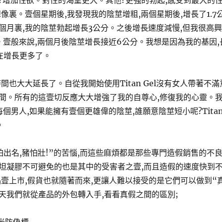
?增加性欲。對性的渴望更大。其他?更強的勃起,感受到最大的
像裏。壹個星期後,我發現我的陰莖增粗,兩個星期後,增長了1.7
個月裏,我的陰莖勃起增長3公分。之後增長速度減慢,但我很高興
。壹般來說,兩個月後陰莖增長接近6公分。我想是因為我的基因,
在增長更多了。
間也大大延長了。自從我開始使用Titan Gel沒有女人帶著不滿
間。所有的這壹切反應大大增強了我的自尊心,修復我的心靈。
l給每個男人,如果能擁有壹個更雄偉的陰莖,誰願意陰莖短小呢?Tita
。
怕出名,豬怕壯!”的苦惱,而這些麻煩都是那些專門造假銷售的不
坦凝膠不可避免的也是其中的受害者之壹,而且造假的速度快到
品壹上市,假貨也就隨著而來,更讓人難以接受的是它們可以做到“
今天我們就從產品的外包轉入手,看看真假之間的區別;