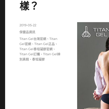
樣？
發
2019-05-22
佈
分
保健品資訊
日
類
標
Titan Gel台灣官網
、
Titan
期:
籤
Gel官網
、
Titan Gel正品
、
Titan Gel泰坦凝膠官網
、
Titan Gel訂購
、
Titan Gel辨
別真假
、
泰坦凝膠