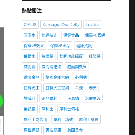
熱點關注
CIALIS
Kamagra Oral Jelly
Levitra
乖乖水
他達拉非
保健食品
保羅v8官網
保羅v8效果
保羅v8正品
健康資訊
催情水
催情藥
勃起功能障礙
壯陽藥
威而鋼
威而鋼吃法
威而鋼效果
德國金剛
德國金剛官網
必利勁
日韓虎王
日韓虎王官網
早洩
春藥
樂威壯
正品犀利士
汗馬糖
治療早洩
無記憶
犀利士
犀利士價格
犀利士副作用
犀利士功效
犀利士購買
男性保健
男性健康
美國黑金