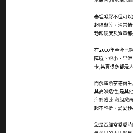
本原因,所以增加
泰坦凝膠不但可以
起障礙等。通常情
勃起硬度及質量都
在2010年至今
障礙、短小、早泄
卡,其實很多都是
而俄羅斯亨德爾生產
其高滲透性,是其
海綿體,刺激組織再
起不堅挺、愛愛秒
您是否經常愛愛時