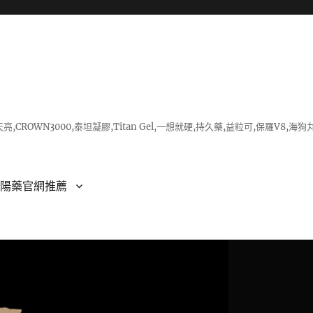
亮,CROWN3000,泰坦凝膠,Titan Gel,一想就硬,持久藥,益粒可,保羅V
壯陽藥官網推薦