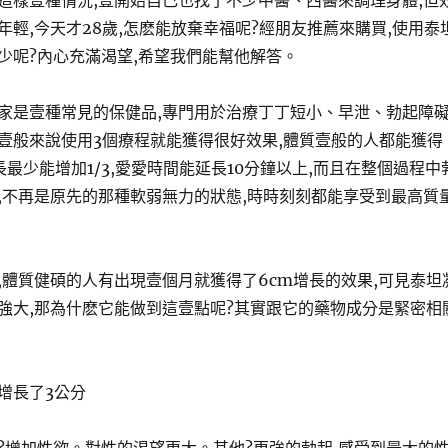
這樣壹種情況,壹開始自己也找了不少中醫、西醫來調理身體,但
年輕,今天才28歲,怎麽能放棄幸福呢?經朋友推薦來購買,使用泰
少呢?內心充滿渴望,希望我們能幫他解答。
家是壹種常見的保健品,專門用於治療丁丁短小、早泄、勃起障
壹般來說使用3個療程就能獲得很好效果,體質壹般的人都能獲得
周長最少能增加1/3,愛愛時間能延長10分鐘以上,而且在整個過程中
,不再是原先的那種軟弱無力的狀態,時時刻刻都能享受到最高質
,體質健碩的人有出現壹個月就獲得了6cm增長的效果,可見泰坦
強大,那為什麽它能做到這壹點呢?其實跟它的藥物成分是緊密相
增長了3公分