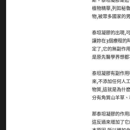
斯。泰坦凝膠是迄
植物精華,列如秘
物,被眾多國家的
泰坦凝膠的出現,
讓妳在3個療程的
定了,它的無副作
是原先醫學界想都
泰坦凝膠有副作用
來,不添加任何人
物質,這就是為什
分有角質山羊草、
那泰坦凝膠的作用
這反過來增加了它