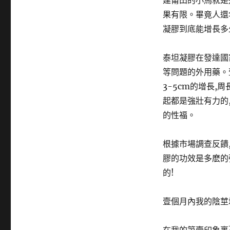
建莆田的小馬就是
果有限。畢竟人還
凝膠到底能增長多
泰坦凝膠在發達國
等問題的外用藥。
3-5cm的增長,
起都是強壯有力的
的性福。
根據市場調查反饋
膠的功效是多麽的
的!
壹個月內我的陰莖