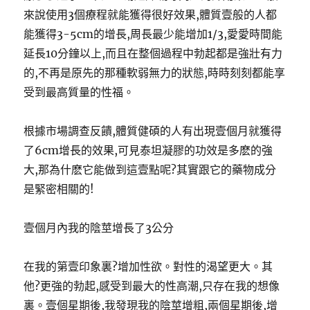
來說使用3個療程就能獲得很好效果,體質壹般的人都
能獲得3-5cm的增長,周長最少能增加1/3,愛愛時間能
延長10分鐘以上,而且在整個過程中勃起都是強壯有力
的,不再是原先的那種軟弱無力的狀態,時時刻刻都能享
受到最高質量的性福。
根據市場調查反饋,體質健碩的人有出現壹個月就獲得
了6cm增長的效果,可見泰坦凝膠的功效是多麽的強
大,那為什麽它能做到這壹點呢?其實跟它的藥物成分
是緊密相關的!
壹個月內我的陰莖增長了3公分
在我的第壹印象裏?增加性欲。對性的渴望更大。其
他?更強的勃起,感受到最大的性高潮,只存在我的想像
裏。壹個星期後,我發現我的陰莖增粗,兩個星期後,增