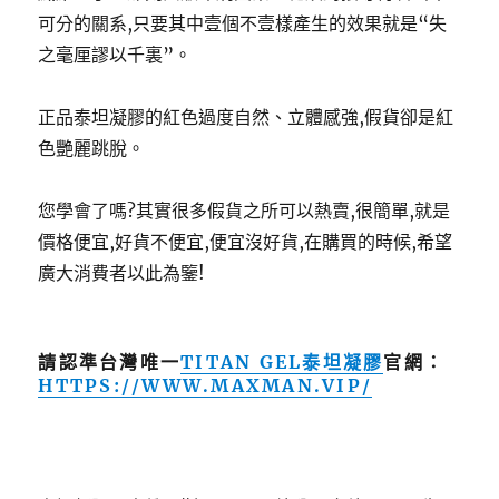
可分的關系,只要其中壹個不壹樣產生的效果就是“失
之毫厘謬以千裏”。
正品泰坦凝膠的紅色過度自然、立體感強,假貨卻是紅
色艷麗跳脫。
您學會了嗎?其實很多假貨之所可以熱賣,很簡單,就是
價格便宜,好貨不便宜,便宜沒好貨,在購買的時候,希望
廣大消費者以此為鑒!
請認準台灣唯一
TITAN GEL
泰坦凝膠
官網：
HTTPS://WWW.MAXMAN.VIP/