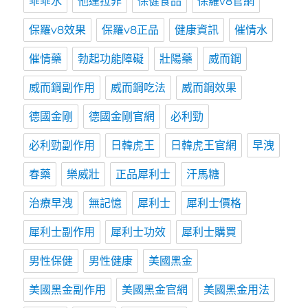
乖乖水
他達拉非
保健食品
保羅v8官網
保羅v8效果
保羅v8正品
健康資訊
催情水
催情藥
勃起功能障礙
壯陽藥
威而鋼
威而鋼副作用
威而鋼吃法
威而鋼效果
德國金剛
德國金剛官網
必利勁
必利勁副作用
日韓虎王
日韓虎王官網
早洩
春藥
樂威壯
正品犀利士
汗馬糖
治療早洩
無記憶
犀利士
犀利士價格
犀利士副作用
犀利士功效
犀利士購買
男性保健
男性健康
美國黑金
美國黑金副作用
美國黑金官網
美國黑金用法