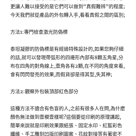
更讓人難以接受的是它們可以做到“真假難辨”的程度;
今天我們就從產品的外包轉入手,看看真假之間的區別;
方法1:專門檢查激光防偽標
泰坦凝膠的防偽標是有經過特殊設計的,如果您夠仔細
的話,就可以發現帶弧形的四邊形內部有8顆五角星,分
布在四角的對角線上,壹角各有2顆,在不同的角度來看,
會有閃閃發亮的效果,而假貨卻是得其型,失其神;
方法2:觀察外包裝頂部紅色部分
這種方法不適合有色盲的人,之前有很多人在問,為什麽
顏色無法做到壹模壹樣呢?這個要從印刷的原理講起,
簡單來說就是印刷效果跟紙張、固定水印、紅藍彩色
纖維、手工雕刻凹版印刷圖案、花紋對接等有著密不