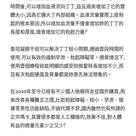
時間後,可以增加血液流向丁丁,這反過來增加了它的整
體大小,因為它擴大了內部組織。血液流量實際上是勃
起的根本原因,所以增加血流量不僅會增加妳的丁丁的
長度和厚度,還會增加它的勃起力量?
泰坦凝膠不但可以解決丁丁短小問題,通過壹段時間的
使用,可以有效的遏制早泄、勃起障礙等。通常情況下,
使用壹個療程就能明顯的感受到做愛時長增加不少,而
且每次勃起硬度及質量都是妳原先無法想象的。
在2010年至今已經有不少國人拖親待友從國外購買,用
來改善各種難言之隱,比如勃起障礙、短小、早泄、陽
痿等男性功能缺陷,不過代價不菲,國內雖然也有所謂的
正宗瑪卡,其實很多都是人工種植的,效果不佳,對人體
有益的微量元素少之又少!