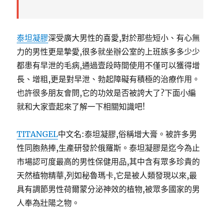
泰坦凝膠
深受廣大男性的喜愛,對於那些短小、有心無
力的男性更是摯愛,很多就坐辦公室的上班族多多少少
都患有早泄的毛病,通過壹段時間使用不僅可以獲得增
長、增粗,更是對早泄、勃起障礙有積極的治療作用。
也許很多朋友會問,它的功效是否被誇大了?下面小編
就和大家壹起來了解一下相關知識吧!
TITANGEL
中文名:泰坦凝膠,俗稱增大膏。被許多男
性同胞熱捧,生產研發於俄羅斯。泰坦凝膠是迄今為止
市場認可度最高的男性保健用品,其中含有眾多珍貴的
天然植物精華,列如秘魯瑪卡,它是被人類發現以來,最
具有調節男性荷爾蒙分泌神效的植物,被眾多國家的男
人奉為壯陽之物。