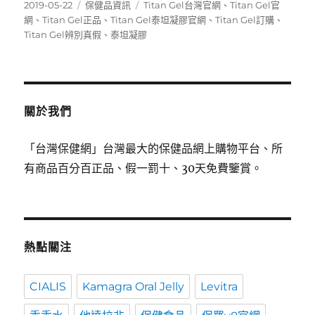
發
分
標
2019-05-22
保健品資訊
Titan Gel台灣官網
、
Titan Gel官
佈
類
籤
網
、
Titan Gel正品
、
Titan Gel泰坦凝膠官網
、
Titan Gel訂購
、
日
Titan Gel辨別真假
、
泰坦凝膠
期:
關於我們
「台灣保健網」台灣最大的保健品網上購物平台、所
有商品百分百正品、假一罰十、30天免費鑒賞。
熱點關注
CIALIS
Kamagra Oral Jelly
Levitra