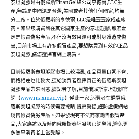
泰坦凝膠是由俄羅斯TitanGel總公司亨德爾,LLC生
產,無論是中國還是台灣,美國或者其他任何國家,均無
分工廠。位於俄羅斯的亨德爾,LLC是唯壹壹家成產廠
商。如果您購買到在其它國家生產的泰坦凝膠,那麽壹
定是假冒偽劣產品,不但沒有效果還可能對身體造成傷
害,目前市場上有許多假冒產品,要想購買到有效的正品
泰坦凝膠,請您選擇官網上購買。
目前俄羅斯泰坦凝膠市場比較混亂,產品質量良莠不齊,
價格相差也比較大,這給消費者選擇真正的俄羅斯泰坦
凝膠產品帶來困惑,據記者了解,目前俄羅斯泰坦凝膠官
網【
www.maxman.vip
】僅此一家,消費者在購買俄
羅斯泰坦凝膠的時候需要擦睛,提高警惕,謹防虛假網站
銷售假冒偽劣產品。如果發現有不法商家銷售假冒產
品,大家應該以及時向俄羅斯泰坦凝膠官網舉報,避免更
多無辜消費者上當受騙。