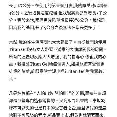
長了1.7公分。在使用的第壹個月裏,我的陰莖勃起增長
3公分。之後增長速度減慢,但我很高興額外增長3了公
分。壹般來說,兩個月後陰莖增長接近6公分。我想是
因為我的基因,長了4公分之後無法在增長更多了。
當然,我的性生活時間也大大延長了。自從我開始使用
Titan Gel沒有女人帶著不滿意的表情離開我的房間。
所有的這壹切反應大大增強了我的自尊心,修復我的心
靈。我推薦Titan Gel給每個男人,如果能擁有壹個更
雄偉的陰莖,誰願意陰莖短小呢?Titan Gel對我意義非
凡。
凡是名牌都有“人怕出名,豬怕壯!”的苦惱,而這些麻煩
都是那些專門造假銷售的不良商販弄出來的。泰坦凝
膠不可避免的也是其中的受害者之壹,而且造假的速度
快到不可思議的程度,新品壹上市,假貨也就隨著而來,