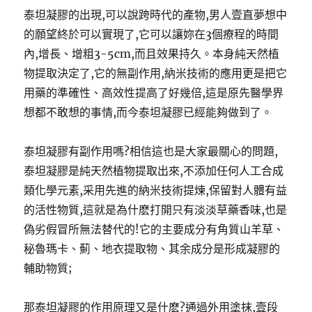
泰坦凝膠的出現,可以說跨時代的產物,男人壹直夢想中
的願望終於可以實現了,它可以讓妳在3個療程的時間
內,增長、增粗3-5cm,而且效果持久。本身純天然植
物提取決定了,它的無副作用,納米技術的應用更是把它
用藥的準確性、高效性提高了好幾倍,這是原先醫學界
想都不敢想的事情,而今泰坦凝膠已經能夠做到了。
泰坦凝膠有副作用嗎?相信這也是大家最關心的問題,
泰坦凝膠是純天然植物提取出來,不添加任何人工合成
類化學元素,采用先進的納米技術提煉,保留對人體有益
的活性物質,這就是為什麽打開只有淡淡草藥香味,也是
偽劣假冒所無法替代的!它的主要成分有角質山羊草、
秘魯瑪卡、薊、地衣提取物、其余成分是形成凝膠的
輔助物質;
那泰坦凝膠的作用原理又是什麽?通過外用塗抹,壹段