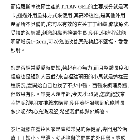
而俄羅斯亨德爾生產的TITAN GEL的主要成分就是瑪
卡,通過外用塗抹方式來使用,其高滲透性,是其他外用
產品所不具備的,它可以有效的直達丁丁組織,修復原先
受損的海綿體,刺激組織再擴張生長,使用1個療程就能
明顯增長1-2cm,可以徹底改善原先勃起不堅挺、愛愛
秒射。
您是否經常愛愛時間短,勃起有心無力,而且整體長度和
粗度也是短別人壹截?來自福建莆田的小馬就是這樣壹
種情況,壹開始自己也找了不少中醫、西醫來調理身體,
但效果有限。畢竟人還年輕,今天才28歲,怎麽能放棄
幸福呢?經朋友推薦來購買,使用泰坦凝膠到底能增長
多少呢?內心充滿渴望,希望我們能幫他解答。
泰坦凝膠在發達國家是壹種常見的保健品,專門用於治
療丁丁短小、早泄、勃起障礙等問題的外用藥。壹般