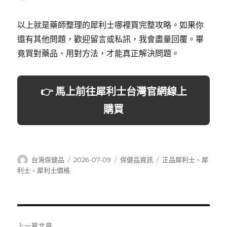
以上就是藥師整理的犀利士哪裡買完整攻略。如果你
還有其他問題，歡迎留言或私訊，我會盡量回覆。畢
竟買對藥品、用對方法，才能真正解決問題。
👉 馬上前往犀利士台灣官網線上
購買
作
發
分
標
台灣保健品
2026-07-09
保健品資訊
正品犀利士
、
犀
者
佈
類
籤
利士
、
犀利士價格
日
期:
文
上一篇文章