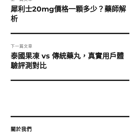
章
犀利士20mg價格一顆多少？藥師解
上
一
析
導
篇
覽
文
章:
下一篇文章
泰國果凍 vs 傳統藥丸，真實用戶體
下
一
驗評測對比
篇
文
章:
關於我們