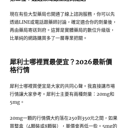
現在有些大型藥局也開通了線上諮詢服務，你可以先
透過LINE或電話跟藥師討論，確定適合你的劑量後，
再由藥局寄送到府。這算是實體藥局的數位升級版，
比單純的網路購買多了一層專業把關。
犀利士哪裡買最便宜？2026最新價
格行情
犀利士哪裡買便宜是大家的共同心聲。我直接講市場
行情讓大家參考。犀利士主要有兩種劑量：20mg和
5mg。
20mg一顆的行情價大約落在250到350元之間，如果
買整盒（4顆裝或8顆裝），單價會再低一些。5mg的