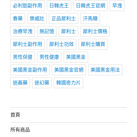
必利勁副作用
日韓虎王
日韓虎王官網
早洩
春藥
樂威壯
正品犀利士
汗馬糖
治療早洩
無記憶
犀利士
犀利士價格
犀利士副作用
犀利士功效
犀利士購買
男性保健
男性健康
美國黑金
美國黑金副作用
美國黑金官網
美國黑金用法
迷姦藥
迷幻藥
韓國奇力片
首頁
所有商品