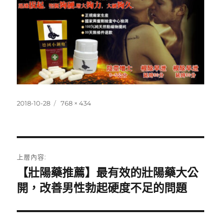
發
完
2018-10-28
768 × 434
佈
整
日
尺
期:
寸
文
上層內容:
章
【壯陽藥推薦】最有效的壯陽藥大公
開，改善男性勃起硬度不足的問題
導
覽