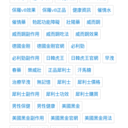
保羅v8效果
保羅v8正品
健康資訊
催情水
催情藥
勃起功能障礙
壯陽藥
威而鋼
威而鋼副作用
威而鋼吃法
威而鋼效果
德國金剛
德國金剛官網
必利勁
必利勁副作用
日韓虎王
日韓虎王官網
早洩
春藥
樂威壯
正品犀利士
汗馬糖
治療早洩
無記憶
犀利士
犀利士價格
犀利士副作用
犀利士功效
犀利士購買
男性保健
男性健康
美國黑金
美國黑金副作用
美國黑金官網
美國黑金用法