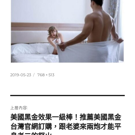
發
完
2019-05-23
768 × 513
佈
整
日
尺
期:
寸
文
上層內容:
章
美國黑金效果一級棒！推薦美國黑金
台灣官網訂購，跟老婆來兩炮才能平
導