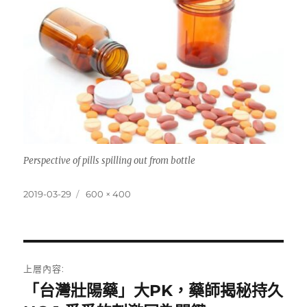
Perspective of pills spilling out from bottle
發
完
2019-03-29
600 × 400
佈
整
日
尺
期:
寸
文
上層內容:
章
「台灣壯陽藥」大PK，藥師揭秘持久