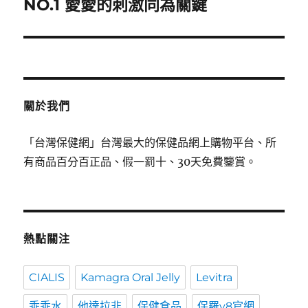
NO.1 愛愛的刺激同為關鍵
導
覽
關於我們
「台灣保健網」台灣最大的保健品網上購物平台、所
有商品百分百正品、假一罰十、30天免費鑒賞。
熱點關注
CIALIS
Kamagra Oral Jelly
Levitra
乖乖水
他達拉非
保健食品
保羅v8官網