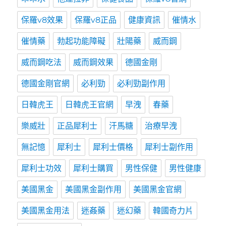
保羅v8效果
保羅v8正品
健康資訊
催情水
催情藥
勃起功能障礙
壯陽藥
威而鋼
威而鋼吃法
威而鋼效果
德國金剛
德國金剛官網
必利勁
必利勁副作用
日韓虎王
日韓虎王官網
早洩
春藥
樂威壯
正品犀利士
汗馬糖
治療早洩
無記憶
犀利士
犀利士價格
犀利士副作用
犀利士功效
犀利士購買
男性保健
男性健康
美國黑金
美國黑金副作用
美國黑金官網
美國黑金用法
迷姦藥
迷幻藥
韓國奇力片