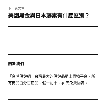
篇
覽
文
下一篇文章
章:
美國黑金與日本藤素有什麽區別？
下
一
篇
文
章:
關於我們
「台灣保健網」台灣最大的保健品網上購物平台、所
有商品百分百正品、假一罰十、30天免費鑒賞。