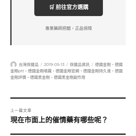
🛒 前往官方選購
專業藥師把關，正品保障
作
發
分
標
台灣保健品
2019-05-13
保健品資訊
德國金剛
、
德國
者
佈
類
籤
金剛ptt
、
德國金剛噴霧
、
德國金剛官網
、
德國金剛持久液
、
德國
日
金剛評價
、
德國黑金剛
、
德國黑金剛副作用
期:
文
上一篇文章
章
現在市面上的催情藥有哪些呢？
上
一
導