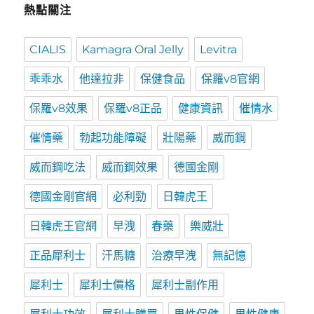
熱點關注
CIALIS
Kamagra Oral Jelly
Levitra
乖乖水
他達拉非
保健食品
保羅v8官網
保羅v8效果
保羅v8正品
健康資訊
催情水
催情藥
勃起功能障礙
壯陽藥
威而鋼
威而鋼吃法
威而鋼效果
德國金剛
德國金剛官網
必利勁
日韓虎王
日韓虎王官網
早洩
春藥
樂威壯
正品犀利士
汗馬糖
治療早洩
無記憶
犀利士
犀利士價格
犀利士副作用