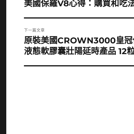
美國保羅V8心得：購買和吃
上
一
導
篇
覽
文
下一篇文章
章:
原裝美國CROWN3000皇冠
下
一
液態軟膠囊壯陽延時產品 12粒
篇
文
章: