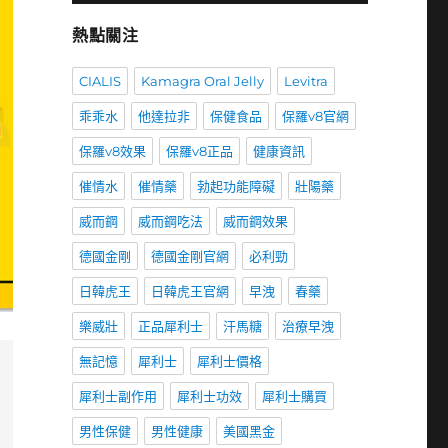
熱點關注
CIALIS
Kamagra Oral Jelly
Levitra
乖乖水
他達拉非
保健食品
保羅v8官網
保羅v8效果
保羅v8正品
健康資訊
催情水
催情藥
勃起功能障礙
壯陽藥
威而鋼
威而鋼吃法
威而鋼效果
德國金剛
德國金剛官網
必利勁
日韓虎王
日韓虎王官網
早洩
春藥
樂威壯
正品犀利士
汗馬糖
治療早洩
無記憶
犀利士
犀利士價格
犀利士副作用
犀利士功效
犀利士購買
男性保健
男性健康
美國黑金