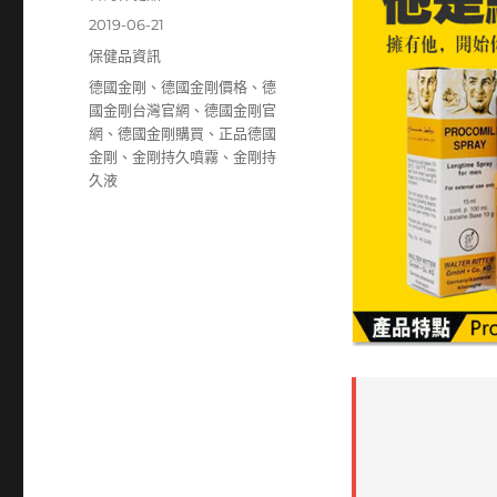
者
發
2019-06-21
佈
分
保健品資訊
日
類
標
德國金剛
、
德國金剛價格
、
德
期:
籤
國金剛台灣官網
、
德國金剛官
網
、
德國金剛購買
、
正品德國
金剛
、
金剛持久噴霧
、
金剛持
久液