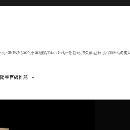
亮,CROWN3000,泰坦凝膠,Titan Gel,一想就硬,持久藥,益粒可,保羅V
壯陽藥官網推薦