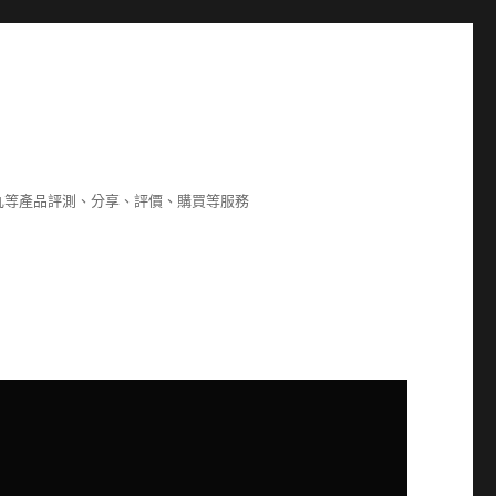
8,海狗丸等產品評測、分享、評價、購買等服務