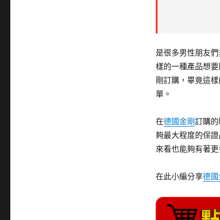
是很多男性朋友們
樣的一種產品想要
剛訂購，畢竟這樣
單。
在
德國金剛
訂購的
夠最大程度的保證
來看也能夠有著更
在此小編分享
德國