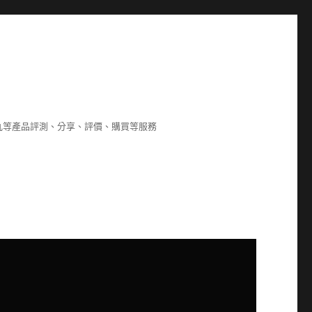
8,海狗丸等產品評測、分享、評價、購買等服務