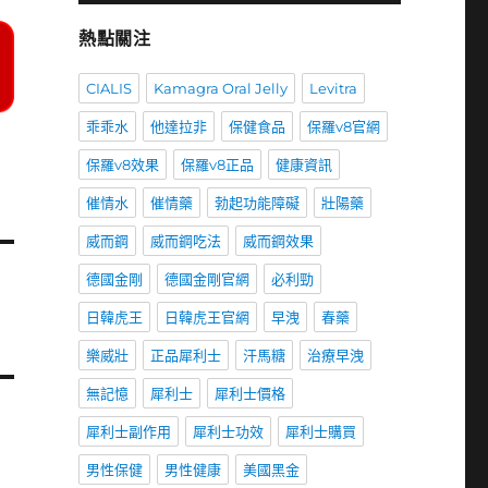
熱點關注
CIALIS
Kamagra Oral Jelly
Levitra
乖乖水
他達拉非
保健食品
保羅v8官網
保羅v8效果
保羅v8正品
健康資訊
催情水
催情藥
勃起功能障礙
壯陽藥
威而鋼
威而鋼吃法
威而鋼效果
德國金剛
德國金剛官網
必利勁
日韓虎王
日韓虎王官網
早洩
春藥
樂威壯
正品犀利士
汗馬糖
治療早洩
無記憶
犀利士
犀利士價格
犀利士副作用
犀利士功效
犀利士購買
男性保健
男性健康
美國黑金