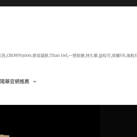
亮,CROWN3000,泰坦凝膠,Titan Gel,一想就硬,持久藥,益粒可,保羅V
壯陽藥官網推薦