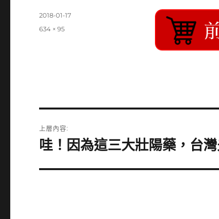
發
2018-01-17
佈
完
634 × 95
日
整
期:
尺
寸
文
上層內容:
章
哇！因為這三大壯陽藥，台灣
導
覽