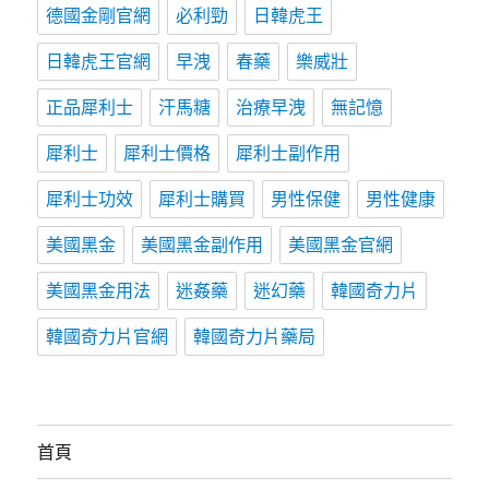
德國金剛官網
必利勁
日韓虎王
日韓虎王官網
早洩
春藥
樂威壯
正品犀利士
汗馬糖
治療早洩
無記憶
犀利士
犀利士價格
犀利士副作用
犀利士功效
犀利士購買
男性保健
男性健康
美國黑金
美國黑金副作用
美國黑金官網
美國黑金用法
迷姦藥
迷幻藥
韓國奇力片
韓國奇力片官網
韓國奇力片藥局
首頁