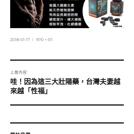
發
完
2018-01-17
970 × 511
佈
整
日
尺
期:
寸
文
上層內容:
章
哇！因為這三大壯陽藥，台灣夫妻越
來越「性福」
導
覽