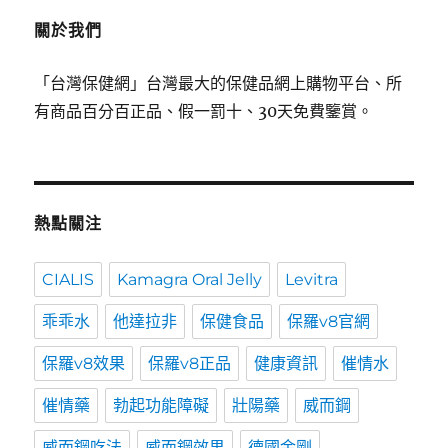
關於我們
「台灣保健網」台灣最大的保健品網上購物平台、所
有商品百分百正品、假一罰十、30天免費鑒賞。
熱點關注
CIALIS
Kamagra Oral Jelly
Levitra
乖乖水
他達拉非
保健食品
保羅v8官網
保羅v8效果
保羅v8正品
健康資訊
催情水
催情藥
勃起功能障礙
壯陽藥
威而鋼
威而鋼吃法
威而鋼效果
德國金剛