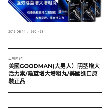
發
完
2019-08-14
950 × 384
佈
整
日
尺
期:
寸
文
上層內容:
章
美國GOODMAN(大男人）阴茎增大
活力素/陰莖增大增粗丸/美國進口原
導
裝正品
覽