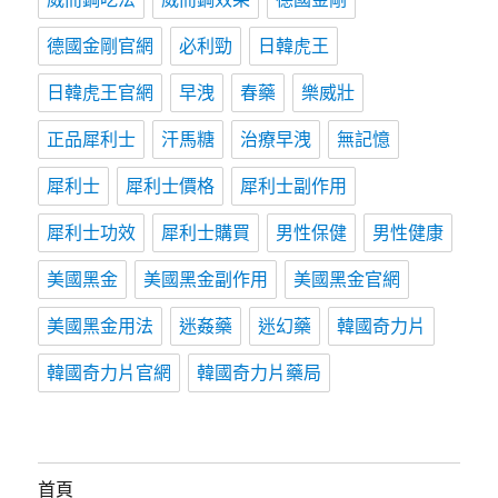
德國金剛官網
必利勁
日韓虎王
日韓虎王官網
早洩
春藥
樂威壯
正品犀利士
汗馬糖
治療早洩
無記憶
犀利士
犀利士價格
犀利士副作用
犀利士功效
犀利士購買
男性保健
男性健康
美國黑金
美國黑金副作用
美國黑金官網
美國黑金用法
迷姦藥
迷幻藥
韓國奇力片
韓國奇力片官網
韓國奇力片藥局
首頁