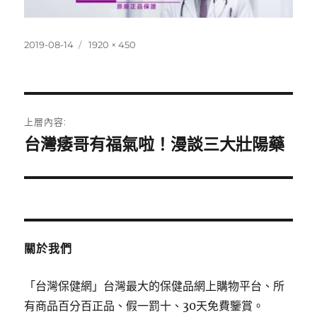
發
完
2019-08-14
1920 × 450
佈
整
日
尺
期:
寸
文
上層內容:
章
台灣痿哥有福氣啦！漫談三大壯陽藥
導
覽
關於我們
「台灣保健網」台灣最大的保健品網上購物平台、所
有商品百分百正品、假一罰十、30天免費鑒賞。