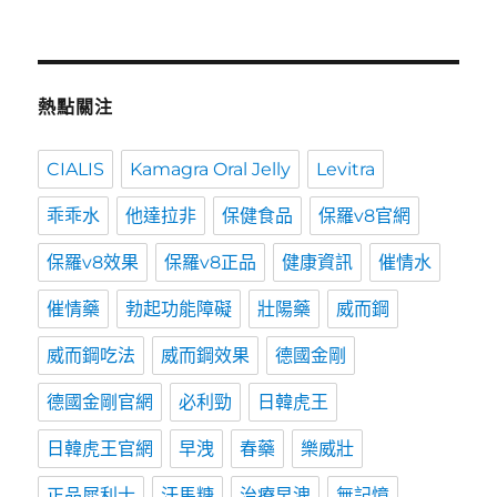
熱點關注
CIALIS
Kamagra Oral Jelly
Levitra
乖乖水
他達拉非
保健食品
保羅v8官網
保羅v8效果
保羅v8正品
健康資訊
催情水
催情藥
勃起功能障礙
壯陽藥
威而鋼
威而鋼吃法
威而鋼效果
德國金剛
德國金剛官網
必利勁
日韓虎王
日韓虎王官網
早洩
春藥
樂威壯
正品犀利士
汗馬糖
治療早洩
無記憶