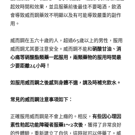
起效時間和效果，並且服藥前後最佳不要喝酒，飲酒
會導致威而鋼藥效不明顯以及有可能導致嚴重的副作
用。
威而鋼在五六十歲的人，超過65歲以上的男性，服用
威而鋼尤其要注意安全。威而鋼不能和
硝酸甘油、消
心痛等硝酸酯類藥一起服用，兩類藥物的服用時間最
少要距離24小時！
如服用威而鋼之後感到身體不適，請及時補充飲水。
常見的威而鋼注意事項如下：
正確服用威而鋼是不會上癮的。相反，
有些因心理因
素性勃起功能障礙者服藥1～2次後
，獲得了非常良好
的性體驗，重新建立了自信，這時就可以停藥了。威