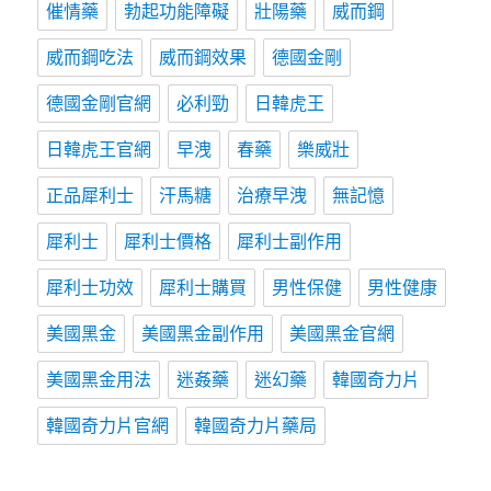
催情藥
勃起功能障礙
壯陽藥
威而鋼
威而鋼吃法
威而鋼效果
德國金剛
德國金剛官網
必利勁
日韓虎王
日韓虎王官網
早洩
春藥
樂威壯
正品犀利士
汗馬糖
治療早洩
無記憶
犀利士
犀利士價格
犀利士副作用
犀利士功效
犀利士購買
男性保健
男性健康
美國黑金
美國黑金副作用
美國黑金官網
美國黑金用法
迷姦藥
迷幻藥
韓國奇力片
韓國奇力片官網
韓國奇力片藥局