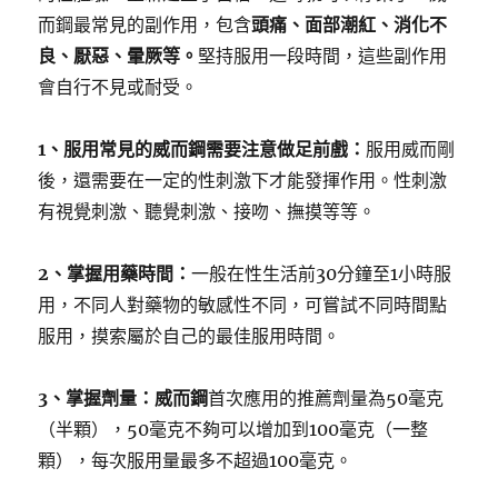
而鋼最常見的副作用，包含
頭痛、面部潮紅、消化不
良、厭惡、暈厥等。
堅持服用一段時間，這些副作用
會自行不見或耐受。
1、服用常見的威而鋼需要注意做足前戲：
服用威而剛
後，還需要在一定的性刺激下才能發揮作用。性刺激
有視覺刺激、聽覺刺激、接吻、撫摸等等。
2、掌握用藥時間：
一般在性生活前30分鐘至1小時服
用，不同人對藥物的敏感性不同，可嘗試不同時間點
服用，摸索屬於自己的最佳服用時間。
3、掌握劑量：威而鋼
首次應用的推薦劑量為50毫克
（半顆），50毫克不夠可以增加到100毫克（一整
顆），每次服用量最多不超過100毫克。