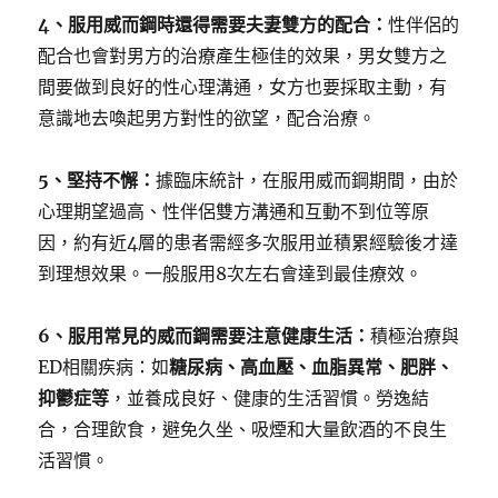
4、服用威而鋼時還得需要夫妻雙方的配合：
性伴侶的
配合也會對男方的治療產生極佳的效果，男女雙方之
間要做到良好的性心理溝通，女方也要採取主動，有
意識地去喚起男方對性的欲望，配合治療。
5、堅持不懈：
據臨床統計，在服用威而鋼期間，由於
心理期望過高、性伴侶雙方溝通和互動不到位等原
因，約有近4層的患者需經多次服用並積累經驗後才達
到理想效果。一般服用8次左右會達到最佳療效。
6、服用常見的威而鋼需要注意健康生活：
積極治療與
ED相關疾病：如
糖尿病、高血壓、血脂異常、肥胖、
抑鬱症等
，並養成良好、健康的生活習慣。勞逸結
合，合理飲食，避免久坐、吸煙和大量飲酒的不良生
活習慣。