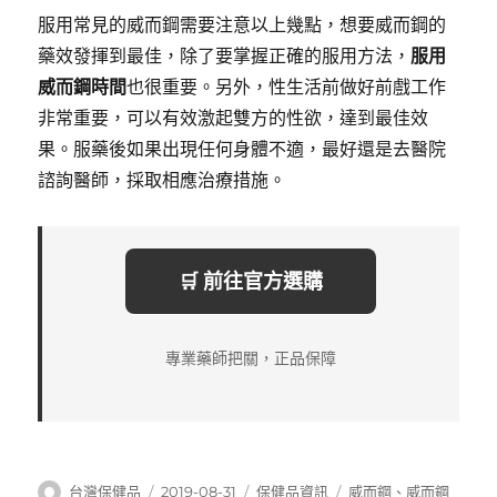
服用常見的威而鋼需要注意以上幾點，想要威而鋼的
藥效發揮到最佳，除了要掌握正確的服用方法，
服用
威而鋼時間
也很重要。另外，性生活前做好前戲工作
非常重要，可以有效激起雙方的性欲，達到最佳效
果。服藥後如果出現任何身體不適，最好還是去醫院
諮詢醫師，採取相應治療措施。
🛒 前往官方選購
專業藥師把關，正品保障
作
發
分
標
台灣保健品
2019-08-31
保健品資訊
威而鋼
、
威而鋼