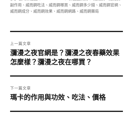
者
佈
類
籤
副作用
、
威而鋼吃法
、
威而鋼哪買
、
威而鋼多少錢
、
威而鋼官網
、
日
威而鋼成分
、
威而鋼效果
、
威而鋼網路
、
威而鋼藥局
期:
文
上一篇文章
章
瀰漫之夜官網是？瀰漫之夜春藥效果
上
一
怎麼樣？瀰漫之夜在哪買？
導
篇
覽
文
章:
下一篇文章
瑪卡的作用與功效、吃法、價格
下
一
篇
文
章: