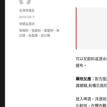
作
台灣保健品
者
發
2019-09-11
佈
分
保健品資訊
日
類
標
啪啪粉
、
強姦粉
、
愛愛粉
、
無
期:
籤
記憶
、
迷姦藥
、
迷幻藥
可以兌飲料或酒水
擺布。
藥效反應：
對方服
識模糊,有種忘我
放入啤酒，洋酒效
比較快，在體內難