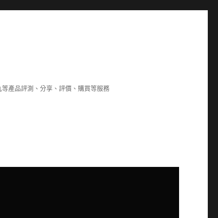
8,海狗丸等產品評測、分享、評價、購買等服務