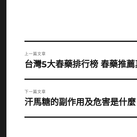
文
上一篇文章
章
台灣5大春藥排行榜 春藥推
上
一
導
篇
覽
文
下一篇文章
章:
汗馬糖的副作用及危害是什麼
下
一
篇
文
章: