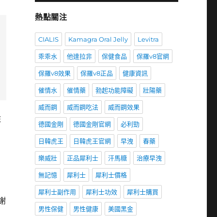
熱點關注
CIALIS
Kamagra Oral Jelly
Levitra
乖乖水
他達拉非
保健食品
保羅v8官網
保羅v8效果
保羅v8正品
健康資訊
催情水
催情藥
勃起功能障礙
壯陽藥
威而鋼
威而鋼吃法
威而鋼效果
您
德國金剛
德國金剛官網
必利勁
日韓虎王
日韓虎王官網
早洩
春藥
樂威壯
正品犀利士
汗馬糖
治療早洩
無記憶
犀利士
犀利士價格
犀利士副作用
犀利士功效
犀利士購買
謝
男性保健
男性健康
美國黑金