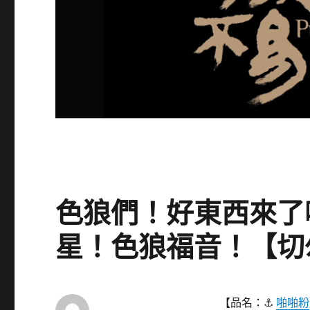
色狼們！好東西來了
星！色狼福音！【切
【品名：⚓
啪啪粉