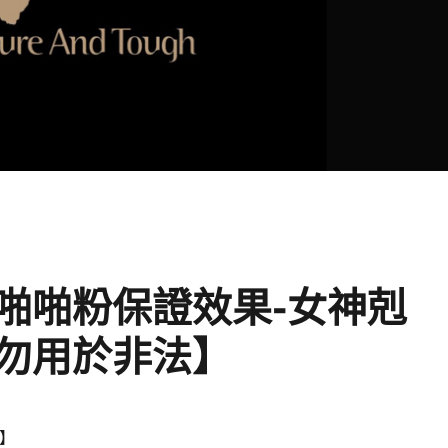
啪啪粉保證效果-女神剋
勿用於非法】
】