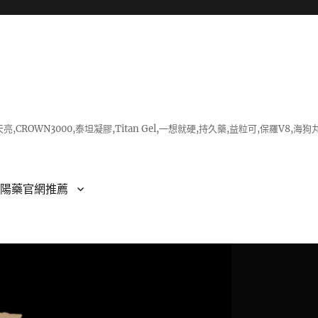
亮,CROWN3000,泰坦凝膠,Titan Gel,一想就硬,持久藥,益粒可,保羅V
壯陽藥官網推薦