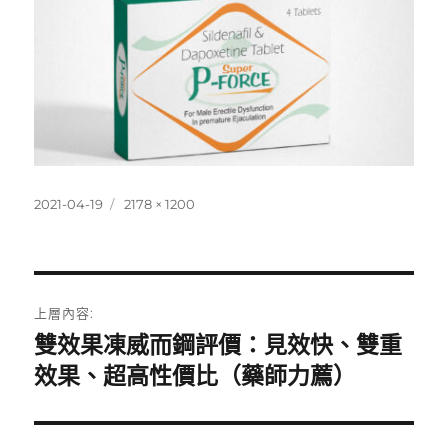
發
完
2021-04-19
2178 × 1200
佈
整
日
尺
期:
寸
文
上層內容:
章
雙效果凍威而鋼評價：見效快、雙重
效果、超高性價比（藥師力薦）
導
覽