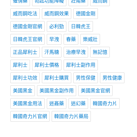
催情藥
勃起功能障礙
壯陽藥
威而鋼
威而鋼吃法
威而鋼效果
德國金剛
德國金剛官網
必利勁
日韓虎王
日韓虎王官網
早洩
春藥
樂威壯
正品犀利士
汗馬糖
治療早洩
無記憶
犀利士
犀利士價格
犀利士副作用
犀利士功效
犀利士購買
男性保健
男性健康
美國黑金
美國黑金副作用
美國黑金官網
美國黑金用法
迷姦藥
迷幻藥
韓國奇力片
韓國奇力片官網
韓國奇力片藥局