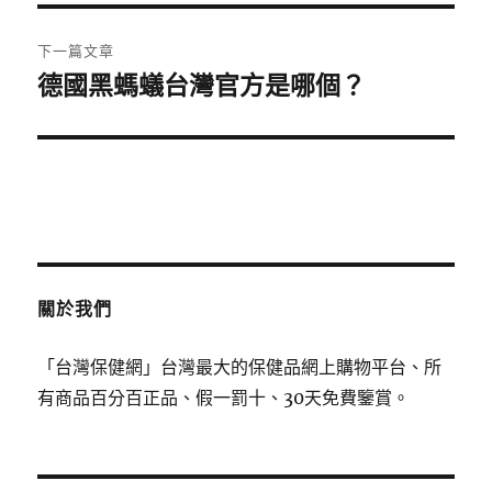
覽
文
章:
下一篇文章
德國黑螞蟻台灣官方是哪個？
下
一
篇
文
章:
關於我們
「台灣保健網」台灣最大的保健品網上購物平台、所
有商品百分百正品、假一罰十、30天免費鑒賞。