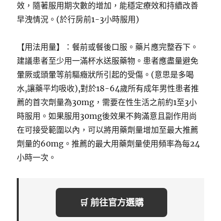
效，隨著服用期次數的增加，能穩定療效和持續改善
早洩情況。(於行房前1-3小時服用)
【用法用量】：餐前或餐後口服。藥片應完整吞下。
建議患者至少用一滿杯水送服藥物。患者應盡量避免
暈厥或頭暈等前驅癥狀所引起的受傷。(意思是多喝
水,讓藥平均吸收),對於18-64歲所有成年男性患者推
薦的首次劑量為30mg，需要在性生活之前約1至3小
時服用。如果服用30mg後效果不夠滿意且副作用尚
在可接受範圍以內，可以將用藥劑量增加至最大推薦
劑量的60mg。推薦的最大用藥劑量使用頻率為每24
小時一次。
🛒 前往官方選購