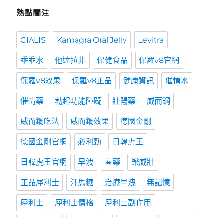
熱點關注
CIALIS
Kamagra Oral Jelly
Levitra
乖乖水
他達拉非
保健食品
保羅v8官網
保羅v8效果
保羅v8正品
健康資訊
催情水
催情藥
勃起功能障礙
壯陽藥
威而鋼
威而鋼吃法
威而鋼效果
德國金剛
德國金剛官網
必利勁
日韓虎王
日韓虎王官網
早洩
春藥
樂威壯
正品犀利士
汗馬糖
治療早洩
無記憶
犀利士
犀利士價格
犀利士副作用