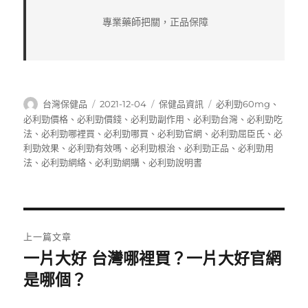
專業藥師把關，正品保障
作
發
分
標
台灣保健品
2021-12-04
保健品資訊
必利勁60mg
、
者
佈
類
籤
必利勁價格
、
必利勁價錢
、
必利勁副作用
、
必利勁台灣
、
必利勁吃
日
法
、
必利勁哪裡買
、
必利勁哪買
、
必利勁官網
、
必利勁屈臣氏
、
必
期:
利勁效果
、
必利勁有效嗎
、
必利勁根治
、
必利勁正品
、
必利勁用
法
、
必利勁網絡
、
必利勁網購
、
必利勁說明書
文
上一篇文章
章
一片大好 台灣哪裡買？一片大好官網
上
一
是哪個？
導
篇