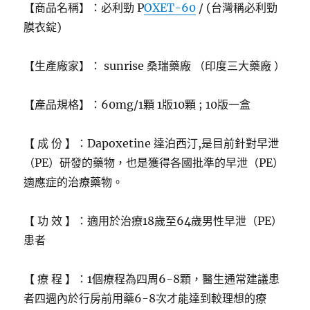
【商品名稱】：必利勁 P
OXET-60
/ (台灣稱必利勁
膜衣錠)
【生產廠家】： sunrise 桑瑞藥廠 （印度三大藥廠 ）
【產品規格】：60mg/1顆 1版10顆 ; 10版一盒
【 成 份 】：Dapoxetine 達泊西汀,是目前針對早泄
（PE）研發的藥物，也是獲得各國批準的早泄（PE）
適應症的治療藥物。
【 功 效 】：適用於治療18歲至64歲男性早泄（PE）
患者
【 療 程 】：1個療程為四周6-8顆，醫生通常建議患
者四週內於行房前用藥6-8次才能達到較理想的療