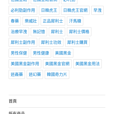
必利勁副作用
日韓虎王
日韓虎王官網
早洩
春藥
樂威壯
正品犀利士
汗馬糖
治療早洩
無記憶
犀利士
犀利士價格
犀利士副作用
犀利士功效
犀利士購買
男性保健
男性健康
美國黑金
美國黑金副作用
美國黑金官網
美國黑金用法
迷姦藥
迷幻藥
韓國奇力片
首頁
所有商品