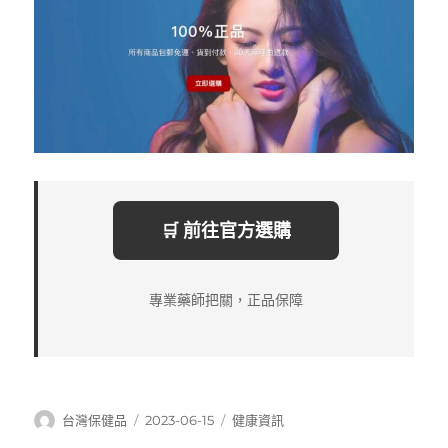
🛒 前往官方選購
專業藥師把關，正品保障
作
發
分
台灣保健品
2023-06-15
健康資訊
者
佈
類