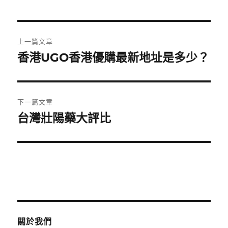
日
期:
文
上一篇文章
章
香港UGO香港優購最新地址是多少？
上
一
導
篇
覽
文
下一篇文章
章:
台灣壯陽藥大評比
下
一
篇
文
章:
關於我們