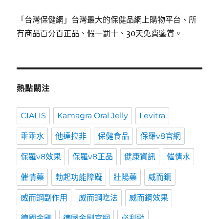
「台灣保健網」台灣最大的保健品網上購物平台、所
有商品百分百正品、假一罰十、30天免費鑒賞。
熱點關注
CIALIS
Kamagra Oral Jelly
Levitra
乖乖水
他達拉非
保健食品
保羅v8官網
保羅v8效果
保羅v8正品
健康資訊
催情水
催情藥
勃起功能障礙
壯陽藥
威而鋼
威而鋼副作用
威而鋼吃法
威而鋼效果
德國金剛
德國金剛官網
必利勁