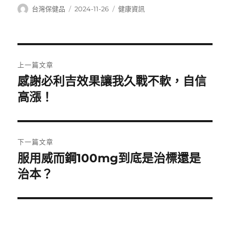
作
發
分
台灣保健品
2024-11-26
健康資訊
者
佈
類
日
期:
文
上一篇文章
章
感謝必利吉效果讓我久戰不軟，自信
上
一
高漲！
導
篇
覽
文
章:
下一篇文章
服用威而鋼100mg到底是治標還是
下
一
治本？
篇
文
章: