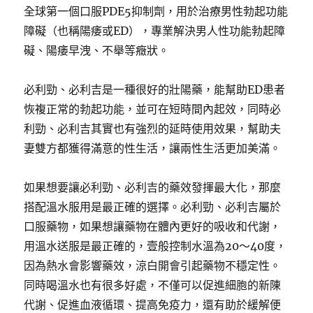
全球第一個口服PDE5抑制劑，用於治療男性勃起功能
障礙（也稱陽痿或ED），專業解決男人性功能勃起障
礙、陽痿早洩、不舉等癥狀。
必利勁、必利吉是一種很好的壯陽藥，能幫助ED患者
恢複正常的勃起功能，並可在短時間內起效，同時必
利勁、必利吉其實也有強烈的延時使用效果，幫助夫
妻雙方都獲得滿意的性生活，讓兩性生活更加美滿。
如果想要讓必利勁、必利吉的藥效發揮最大化，那麼
搭配溫水服用是最正確的選擇。必利勁、必利吉屬於
口服藥物，如果想讓藥物在體內更好的吸收和代謝，
用溫水送服是最正確的，壹般控制水溫為20～40度，
因為熱水會影響藥效，涼白開會引起藥物不穩定性。
同時喝溫水也有很多好處，不僅可以促進細胞的新陳
代謝、促進血液循環、提高免疫力，還有助於緩解便