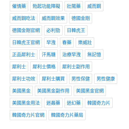
催情藥
勃起功能障礙
壯陽藥
威而鋼
威而鋼吃法
威而鋼效果
德國金剛
德國金剛官網
必利勁
日韓虎王
日韓虎王官網
早洩
春藥
樂威壯
正品犀利士
汗馬糖
治療早洩
無記憶
犀利士
犀利士價格
犀利士副作用
犀利士功效
犀利士購買
男性保健
男性健康
美國黑金
美國黑金副作用
美國黑金官網
美國黑金用法
迷姦藥
迷幻藥
韓國奇力片
韓國奇力片官網
韓國奇力片藥局