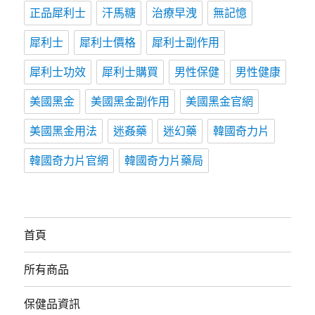
正品犀利士
汗馬糖
治療早洩
無記憶
犀利士
犀利士價格
犀利士副作用
犀利士功效
犀利士購買
男性保健
男性健康
美國黑金
美國黑金副作用
美國黑金官網
美國黑金用法
迷姦藥
迷幻藥
韓國奇力片
韓國奇力片官網
韓國奇力片藥局
首頁
所有商品
保健品資訊