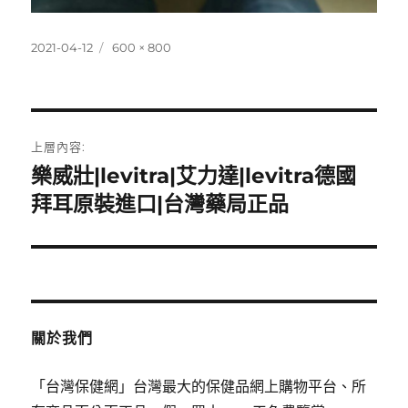
發
完
2021-04-12
600 × 800
佈
整
日
尺
期:
寸
文
上層內容:
章
樂威壯|levitra|艾力達|levitra德國
拜耳原裝進口|台灣藥局正品
導
覽
關於我們
「台灣保健網」台灣最大的保健品網上購物平台、所