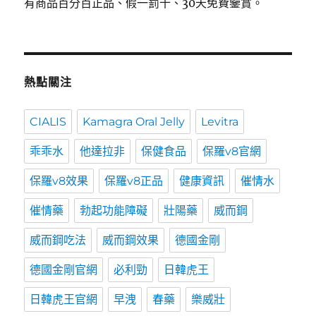
有商品百分百正品、假一罰十、30天免費鑒賞。
熱點關注
CIALIS
Kamagra Oral Jelly
Levitra
乖乖水
他達拉非
保健食品
保羅v8官網
保羅v8效果
保羅v8正品
健康資訊
催情水
催情藥
勃起功能障礙
壯陽藥
威而鋼
威而鋼吃法
威而鋼效果
德國金剛
德國金剛官網
必利勁
日韓虎王
日韓虎王官網
早洩
春藥
樂威壯