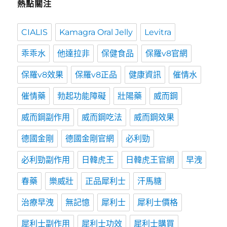
熱點關注
CIALIS
Kamagra Oral Jelly
Levitra
乖乖水
他達拉非
保健食品
保羅v8官網
保羅v8效果
保羅v8正品
健康資訊
催情水
催情藥
勃起功能障礙
壯陽藥
威而鋼
威而鋼副作用
威而鋼吃法
威而鋼效果
德國金剛
德國金剛官網
必利勁
必利勁副作用
日韓虎王
日韓虎王官網
早洩
春藥
樂威壯
正品犀利士
汗馬糖
治療早洩
無記憶
犀利士
犀利士價格
犀利士副作用
犀利士功效
犀利士購買