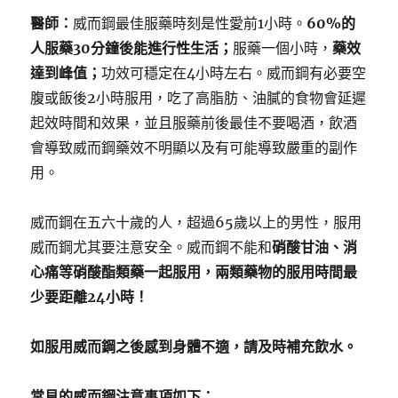
醫師：
威而鋼最佳服藥時刻是性愛前1小時。
60%的
人服藥30分鐘後能進行性生活；
服藥一個小時，
藥效
達到峰值；
功效可穩定在4小時左右。威而鋼有必要空
腹或飯後2小時服用，吃了高脂肪、油膩的食物會延遲
起效時間和效果，並且服藥前後最佳不要喝酒，飲酒
會導致威而鋼藥效不明顯以及有可能導致嚴重的副作
用。
威而鋼在五六十歲的人，超過65歲以上的男性，服用
威而鋼尤其要注意安全。威而鋼不能和
硝酸甘油、消
心痛等硝酸酯類藥一起服用，兩類藥物的服用時間最
少要距離24小時！
如服用威而鋼之後感到身體不適，請及時補充飲水。
常見的威而鋼注意事項如下：