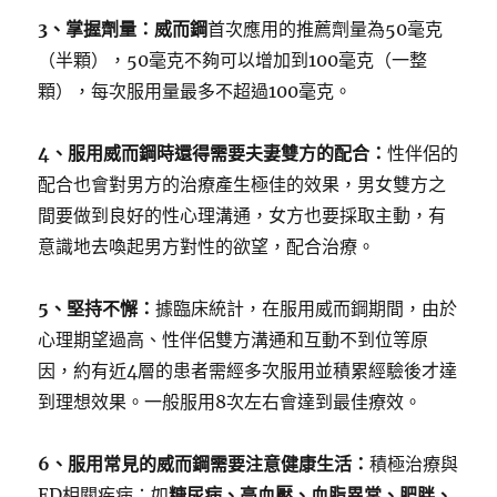
3、掌握劑量：威而鋼
首次應用的推薦劑量為50毫克
（半顆），50毫克不夠可以增加到100毫克（一整
顆），每次服用量最多不超過100毫克。
4、服用威而鋼時還得需要夫妻雙方的配合：
性伴侶的
配合也會對男方的治療產生極佳的效果，男女雙方之
間要做到良好的性心理溝通，女方也要採取主動，有
意識地去喚起男方對性的欲望，配合治療。
5、堅持不懈：
據臨床統計，在服用威而鋼期間，由於
心理期望過高、性伴侶雙方溝通和互動不到位等原
因，約有近4層的患者需經多次服用並積累經驗後才達
到理想效果。一般服用8次左右會達到最佳療效。
6、服用常見的威而鋼需要注意健康生活：
積極治療與
ED相關疾病：如
糖尿病、高血壓、血脂異常、肥胖、