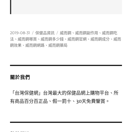
發
分
標
2019-08-31
保健品資訊
威而鋼
、
威而鋼副作用
、
威而鋼吃
佈
類
籤
法
、
威而鋼哪買
、
威而鋼多少錢
、
威而鋼官網
、
威而鋼成分
、
威而
日
鋼效果
、
威而鋼網路
、
威而鋼藥局
期:
關於我們
「台灣保健網」台灣最大的保健品網上購物平台、所
有商品百分百正品、假一罰十、30天免費鑒賞。