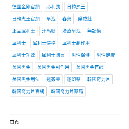
德國金剛官網
必利勁
日韓虎王
日韓虎王官網
早洩
春藥
樂威壯
正品犀利士
汗馬糖
治療早洩
無記憶
犀利士
犀利士價格
犀利士副作用
犀利士功效
犀利士購買
男性保健
男性健康
美國黑金
美國黑金副作用
美國黑金官網
美國黑金用法
迷姦藥
迷幻藥
韓國奇力片
韓國奇力片官網
韓國奇力片藥局
首頁