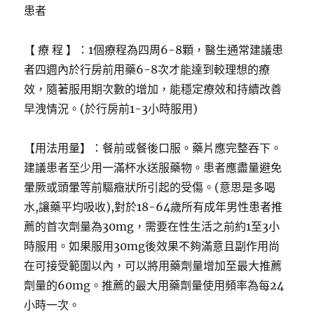
患者
【 療 程 】：1個療程為四周6-8顆，醫生通常建議患
者四週內於行房前用藥6-8次才能達到較理想的療
效，隨著服用期次數的增加，能穩定療效和持續改善
早洩情況。(於行房前1-3小時服用)
【用法用量】：餐前或餐後口服。藥片應完整吞下。
建議患者至少用一滿杯水送服藥物。患者應盡量避免
暈厥或頭暈等前驅癥狀所引起的受傷。(意思是多喝
水,讓藥平均吸收),對於18-64歲所有成年男性患者推
薦的首次劑量為30mg，需要在性生活之前約1至3小
時服用。如果服用30mg後效果不夠滿意且副作用尚
在可接受範圍以內，可以將用藥劑量增加至最大推薦
劑量的60mg。推薦的最大用藥劑量使用頻率為每24
小時一次。