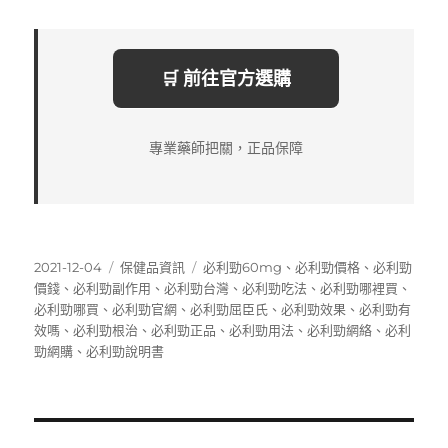
🛒 前往官方選購
專業藥師把關，正品保障
發
分
標
2021-12-04
保健品資訊
必利勁60mg
、
必利勁價格
、
必利勁
佈
類
籤
價錢
、
必利勁副作用
、
必利勁台灣
、
必利勁吃法
、
必利勁哪裡買
、
日
必利勁哪買
、
必利勁官網
、
必利勁屈臣氏
、
必利勁效果
、
必利勁有
期:
效嗎
、
必利勁根治
、
必利勁正品
、
必利勁用法
、
必利勁網絡
、
必利
勁網購
、
必利勁說明書