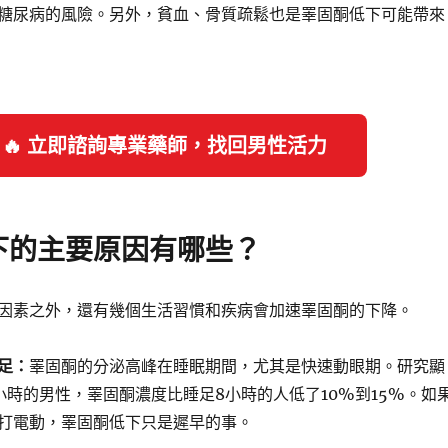
糖尿病的風險。另外，貧血、骨質疏鬆也是睪固酮低下可能帶來
🔥 立即諮詢專業藥師，找回男性活力
下的主要原因有哪些？
因素之外，還有幾個生活習慣和疾病會加速睪固酮的下降。
足：
睪固酮的分泌高峰在睡眠期間，尤其是快速動眼期。研究顯
小時的男性，睪固酮濃度比睡足8小時的人低了10%到15%。如
打電動，睪固酮低下只是遲早的事。