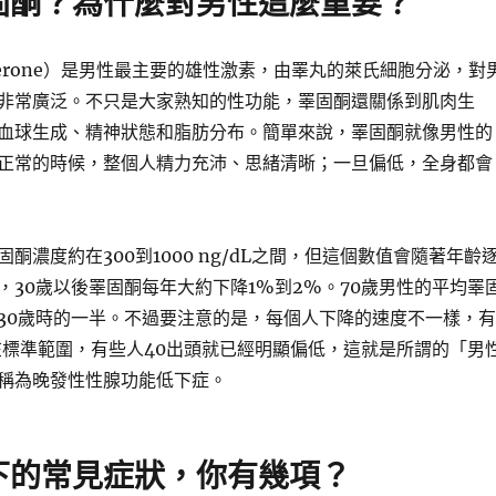
固酮？為什麼對男性這麼重要？
sterone）是男性最主要的雄性激素，由睪丸的萊氏細胞分泌，對
非常廣泛。不只是大家熟知的性功能，睪固酮還關係到肌肉生
血球生成、精神狀態和脂肪分布。簡單來說，睪固酮就像男性的
正常的時候，整個人精力充沛、思緒清晰；一旦偏低，全身都會
酮濃度約在300到1000 ng/dL之間，但這個數值會隨著年齡
，30歲以後睪固酮每年大約下降1%到2%。70歲男性的平均睪
30歲時的一半。不過要注意的是，每個人下降的速度不一樣，有
在標準範圍，有些人40出頭就已經明顯偏低，這就是所謂的「男
稱為晚發性性腺功能低下症。
下的常見症狀，你有幾項？