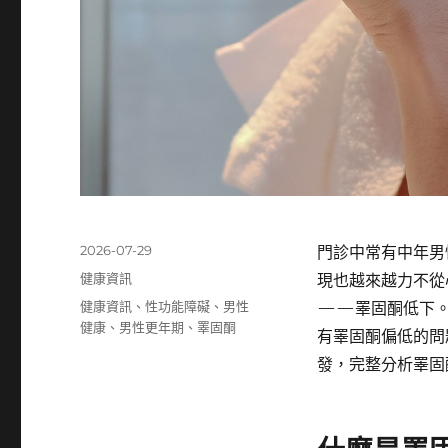
發
2026-07-29
門診中常有中年男
佈
分
健康資訊
現也越來越力不從
日
類
標
健康資訊
、
性功能障礙
、
男性
——睪固酮低下。
期:
籤
健康
、
男性更年期
、
睪固酮
有睪固酮偏低的問
發，完整分析睪固