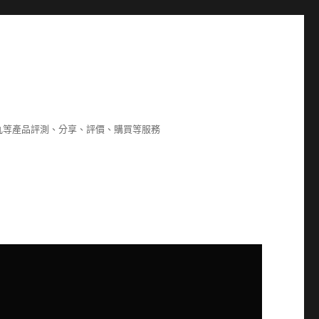
8,海狗丸等產品評測、分享、評價、購買等服務