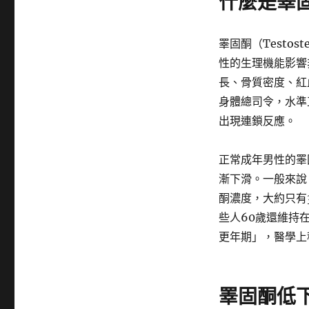
什麼是睪
睪固酮（Testo
性的生理機能影響
長、骨質密度、紅
身體總司令，水準
出現連鎖反應。
正常成年男性的睪固
漸下滑。一般來說
酮濃度，大約只有
些人60歲還維持
更年期」，醫學上
睪固酮低