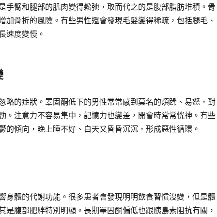
是手臂和腿部的肌肉變得鬆弛，取而代之的是腹部脂肪堆積。骨
增加骨折的風險。有些男性還會發現毛髮變得稀疏，包括腿毛、
長速度變慢。
變
忽略的症狀。睪固酮低下的男性常常感到莫名的煩躁、易怒，對
勁。注意力不容易集中，記憶力也變差，開會時常常恍神。有些
鬱的傾向，晚上睡不好、白天又昏昏沉沉，形成惡性循環。
響身體的代謝功能。很多患者會發現明明飲食習慣沒變，但是體
其是腹部肥胖特別明顯。長期睪固酮偏低也跟胰島素阻抗有關，