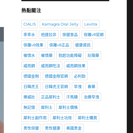
熱點關注
CIALIS
Kamagra Oral Jelly
Levitra
乖乖水
他達拉非
保健食品
保羅v8官網
保羅v8效果
保羅v8正品
健康資訊
催情水
催情藥
勃起功能障礙
壯陽藥
威而鋼
威而鋼吃法
威而鋼效果
德國金剛
德國金剛官網
必利勁
日韓虎王
日韓虎王官網
早洩
春藥
樂威壯
正品犀利士
汗馬糖
治療早洩
無記憶
犀利士
犀利士價格
犀利士副作用
犀利士功效
犀利士購買
男性保健
男性健康
美國黑金