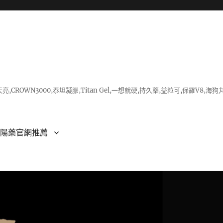
亮,CROWN3000,泰坦凝膠,Titan Gel,一想就硬,持久藥,益粒可,保羅V
壯陽藥官網推薦