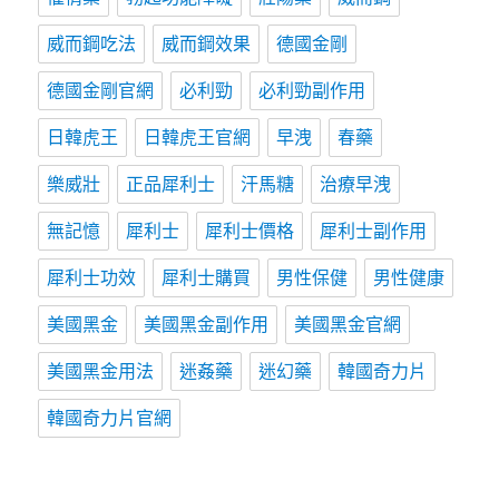
威而鋼吃法
威而鋼效果
德國金剛
德國金剛官網
必利勁
必利勁副作用
日韓虎王
日韓虎王官網
早洩
春藥
樂威壯
正品犀利士
汗馬糖
治療早洩
無記憶
犀利士
犀利士價格
犀利士副作用
犀利士功效
犀利士購買
男性保健
男性健康
美國黑金
美國黑金副作用
美國黑金官網
美國黑金用法
迷姦藥
迷幻藥
韓國奇力片
韓國奇力片官網