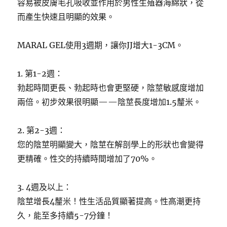
容易被皮膚毛孔吸收並作用於男性生殖器海綿狀，從
而產生快速且明顯的效果。
MARAL GEL使用3週期，讓你JJ增大1-3CM。
1. 第1-2週：
勃起時間更長、勃起時也會更堅硬，陰莖敏感度增加
兩倍。初步效果很明顯——陰莖長度增加1.5釐米。
2. 第2-3週：
您的陰莖明顯變大，陰莖在解剖學上的形狀也會變得
更精確。性交的持續時間增加了70%。
3. 4週及以上：
陰莖增長4釐米！性生活品質顯著提高。性高潮更持
久，能至多持續5-7分鐘！