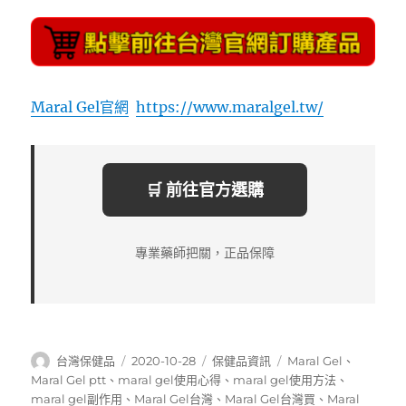
Maral Gel官網
https://www.maralgel.tw/
🛒 前往官方選購
專業藥師把關，正品保障
作
發
分
標
台灣保健品
2020-10-28
保健品資訊
Maral Gel
、
者
佈
類
籤
Maral Gel ptt
、
maral gel使用心得
、
maral gel使用方法
、
日
maral gel副作用
、
Maral Gel台灣
、
Maral Gel台灣買
、
Maral