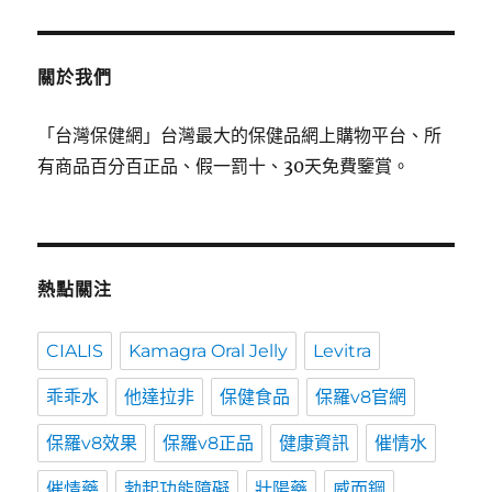
關於我們
「台灣保健網」台灣最大的保健品網上購物平台、所
有商品百分百正品、假一罰十、30天免費鑒賞。
熱點關注
CIALIS
Kamagra Oral Jelly
Levitra
乖乖水
他達拉非
保健食品
保羅v8官網
保羅v8效果
保羅v8正品
健康資訊
催情水
催情藥
勃起功能障礙
壯陽藥
威而鋼