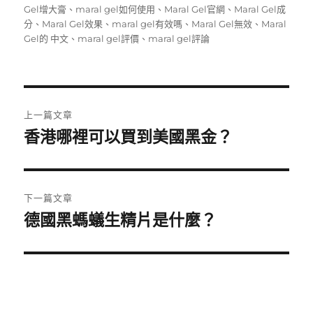
期:
Gel增大膏
、
maral gel如何使用
、
Maral Gel官網
、
Maral Gel成
分
、
Maral Gel效果
、
maral gel有效嗎
、
Maral Gel無效
、
Maral
Gel的 中文
、
maral gel評價
、
maral gel評論
文
上一篇文章
章
香港哪裡可以買到美國黑金？
上
一
導
篇
覽
文
下一篇文章
章:
德國黑螞蟻生精片是什麼？
下
一
篇
文
章: