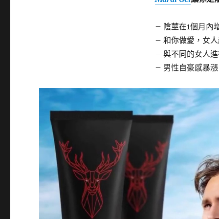
– 陰莖在1個月內
– 和你做愛，女
– 與不同的女人
– 男性自豪感暴漲