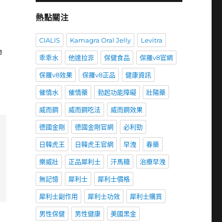
熱點關注
CIALIS
Kamagra Oral Jelly
Levitra
命
乖乖水
他達拉非
保健食品
保羅v8官網
保羅v8效果
保羅v8正品
健康資訊
催情水
催情藥
勃起功能障礙
壯陽藥
威而鋼
威而鋼吃法
威而鋼效果
德國金剛
德國金剛官網
必利勁
日韓虎王
日韓虎王官網
早洩
春藥
樂威壯
正品犀利士
汗馬糖
治療早洩
無記憶
犀利士
犀利士價格
犀利士副作用
犀利士功效
犀利士購買
男性保健
男性健康
美國黑金