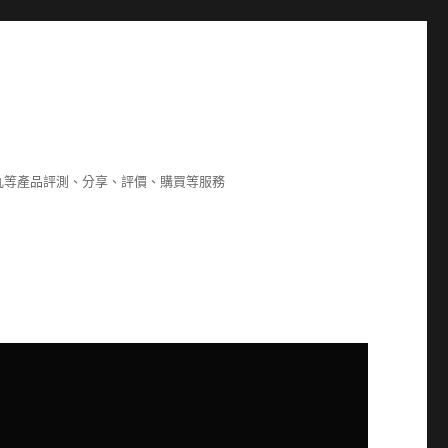
8,海狗丸等產品評測、分享、評價、購買等服務