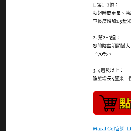
1. 第1-2週：
勃起時間更長、勃
莖長度增加1.5釐
2. 第2-3週：
您的陰莖明顯變大
了70%。
3. 4週及以上：
陰莖增長4釐米！
Maral Gel官網
h