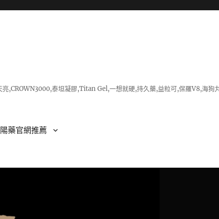
亮,CROWN3000,泰坦凝膠,Titan Gel,一想就硬,持久藥,益粒可,保羅V
壯陽藥官網推薦