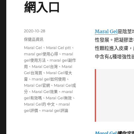
網入口
發
2020-10-28
Maral Gel
是陰莖
佈
分
保健品資訊
性發展。把凝膠塗
日
類
標
Maral Gel
、
Maral Gel ptt
、
性顆粒進入皮膚，
期:
籤
maral gel使用心得
、
maral
中含有4種增強性
gel使用方法
、
maral gel副作
用
、
Maral Gel台灣
、
Maral
Gel台灣買
、
Maral Gel增大
膏
、
maral gel如何使用
、
Maral Gel官網
、
Maral Gel成
分
、
Maral Gel效果
、
maral
gel有效嗎
、
Maral Gel無效
、
Maral Gel的 中文
、
maral
gel評價
、
maral gel評論
Maral Gel
讓你定