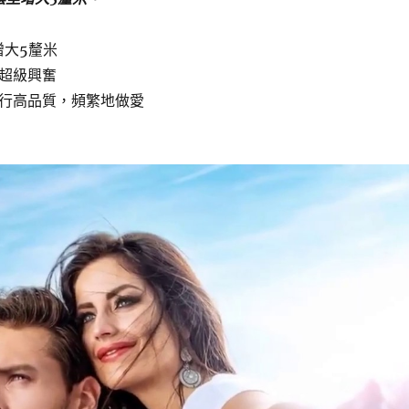
增大5釐米
人超級興奮
進行高品質，頻繁地做愛